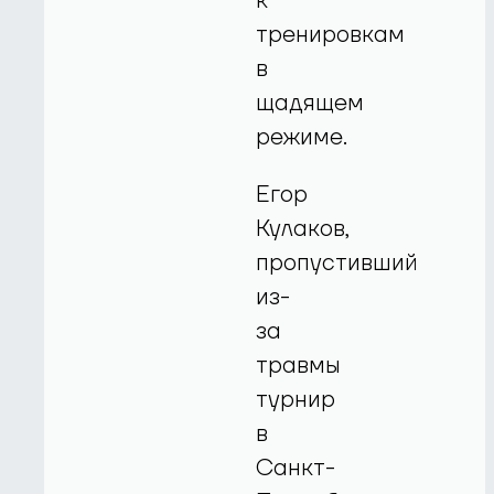
к
тренировкам
в
щадящем
режиме.
Егор
Кулаков,
пропустивший
из-
за
травмы
турнир
в
Санкт-