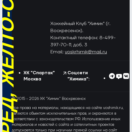
РЁД, ЖЁЛТО-СИНИЕ!
Хоккейный Клуб "Химик" (г.
Воскресенск).
Контактный телефон: 8-499-
397-70-11, доб. 3
Email:
voskrhimik@mail.ru
ХК "Спартак"
Соцсети
Москва
"Химика":
© 2015 - 2026 ХК "Химик" Воскресенск
Все права на материалы, находящиеся на сайте voshimik.ru,
являются объектом исключительных прав, и охраняются в
соответствии с законодательством РФ. Использование иных
материалов и новостей с сайта и сателлитных проектов
допускается только при наличии прямой ссылки на сайт