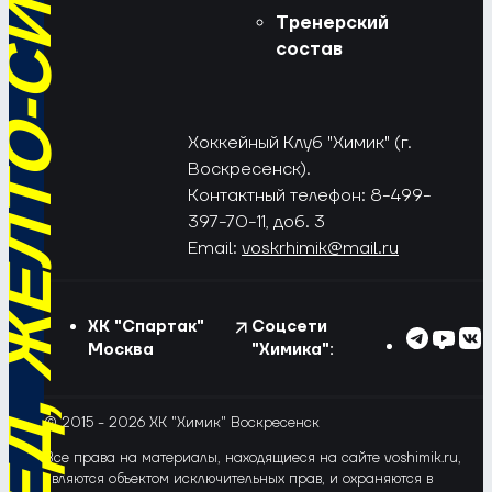
РЁД, ЖЁЛТО-СИНИЕ!
Тренерский
состав
Хоккейный Клуб "Химик" (г.
Воскресенск).
Контактный телефон: 8-499-
397-70-11, доб. 3
Email:
voskrhimik@mail.ru
ХК "Спартак"
Соцсети
Москва
"Химика":
© 2015 - 2026 ХК "Химик" Воскресенск
Все права на материалы, находящиеся на сайте voshimik.ru,
являются объектом исключительных прав, и охраняются в