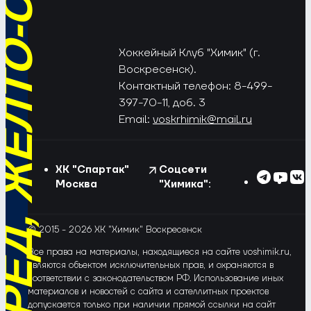
РЁД, ЖЁЛТО-СИНИЕ!
Хоккейный Клуб "Химик" (г.
Воскресенск).
Контактный телефон: 8-499-
397-70-11, доб. 3
Email:
voskrhimik@mail.ru
ХК "Спартак"
Соцсети
Москва
"Химика":
© 2015 - 2026 ХК "Химик" Воскресенск
Все права на материалы, находящиеся на сайте voshimik.ru,
являются объектом исключительных прав, и охраняются в
соответствии с законодательством РФ. Использование иных
материалов и новостей с сайта и сателлитных проектов
допускается только при наличии прямой ссылки на сайт