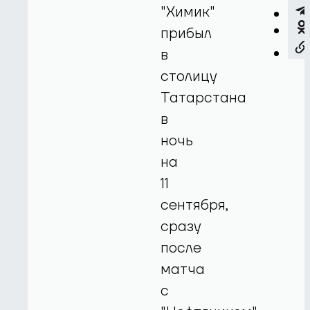
"Химик"
прибыл
в
столицу
Татарстана
в
ночь
на
11
сентября,
сразу
после
матча
с