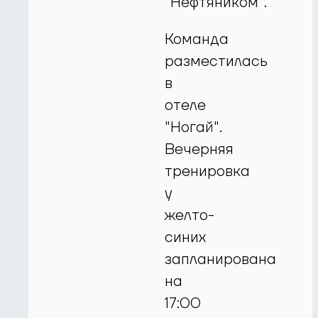
"Нефтяником".
Команда
разместилась
в
отеле
"Ногай".
Вечерняя
тренировка
у
желто-
синих
запланирована
на
17:00