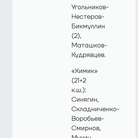
Угольников-
Нестеров-
Бикмуллин
(2),
Маташков-
Кудрявцев.
«Химик»
(21+2
к.ш.):
Синягин,
Складниченко-
Воробьев-
Смирнов,
Мухин