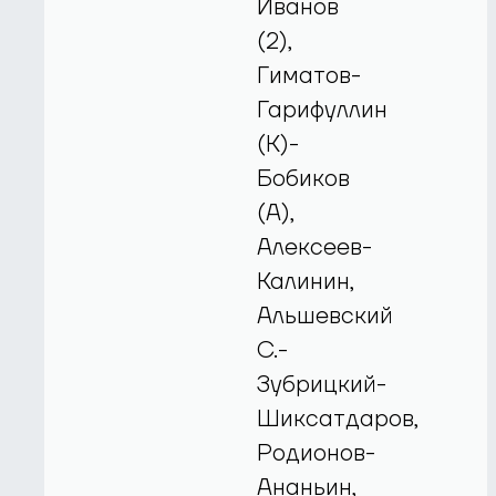
Иванов
(2),
Гиматов-
Гарифуллин
(К)-
Бобиков
(А),
Алексеев-
Калинин,
Альшевский
С.-
Зубрицкий-
Шиксатдаров,
Родионов-
Ананьин,