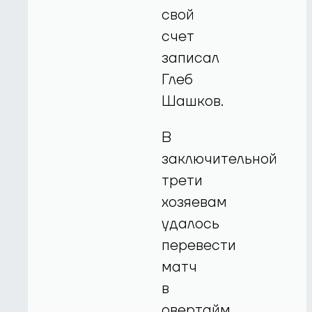
свой
счет
записал
Глеб
Шашков.
В
заключительной
трети
хозяевам
удалось
перевести
матч
в
овертайм.