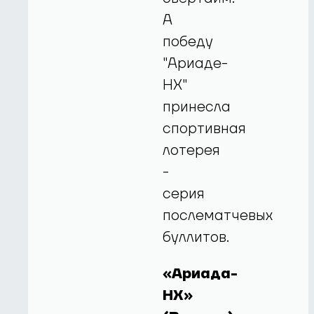
А
победу
"Ариаде-
НХ"
принесла
спортивная
лотерея
-
серия
послематчевых
буллитов.
«Ариада-
НХ»