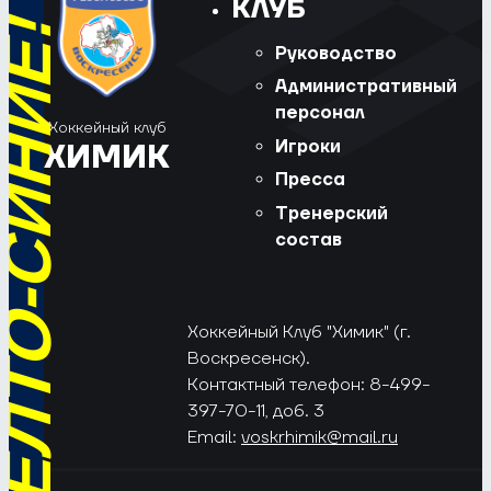
КЛУБ
РЁД, ЖЁЛТО-СИНИЕ!
Руководство
Административный
персонал
Хоккейный клуб
Игроки
ХИМИК
Пресса
Тренерский
состав
Хоккейный Клуб "Химик" (г.
Воскресенск).
Контактный телефон: 8-499-
397-70-11, доб. 3
Email:
voskrhimik@mail.ru