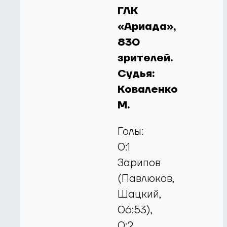
ГЛК
«Ариада»,
830
зрителей.
Судья:
Коваленко
М.
Голы:
0:1
Зарипов
(Павлюков,
Шацкий,
06:53),
0:2