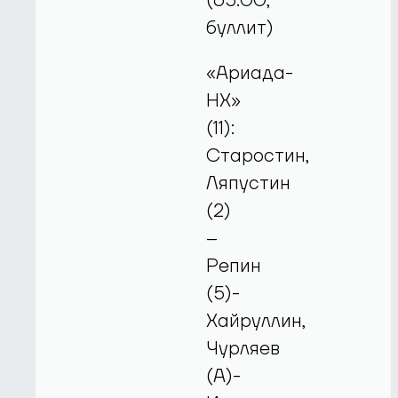
(65:00,
буллит)
«Ариада-
НХ»
(11):
Старостин,
Ляпустин
(2)
–
Репин
(5)-
Хайруллин,
Чурляев
(А)-