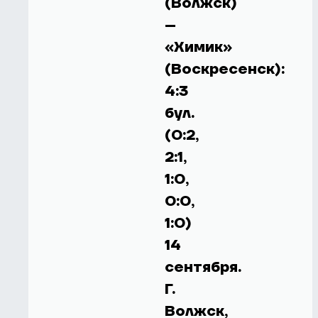
(Волжск)
–
«Химик»
(Воскресенск):
4:3
бул.
(0:2,
2:1,
1:0,
0:0,
1:0)
14
сентября.
Г.
Волжск,