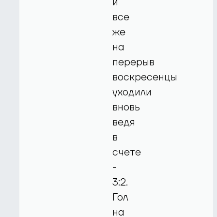
и
все
же
на
перерыв
воскресенцы
уходили
вновь
ведя
в
счете
-
3:2.
Гол
на