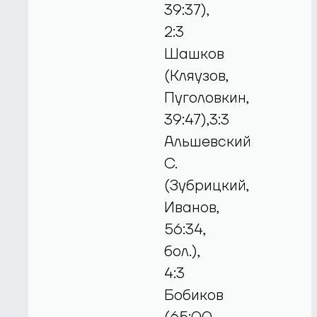
39:37),
2:3
Шашков
(Кляузов,
Пуголовкин,
39:47),3:3
Альшевский
С.
(Зубрицкий,
Иванов,
56:34,
бол.),
4:3
Бобиков