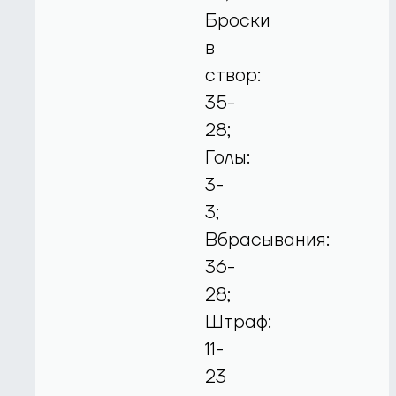
Броски
в
створ:
35-
28;
Голы:
3-
3;
Вбрасывания:
36-
28;
Штраф:
11-
23