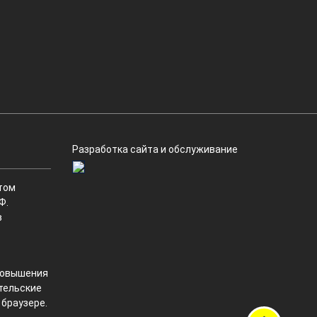
Разработка сайта и обслуживание
том
Ф.
в
 повышения
ательские
 браузере.