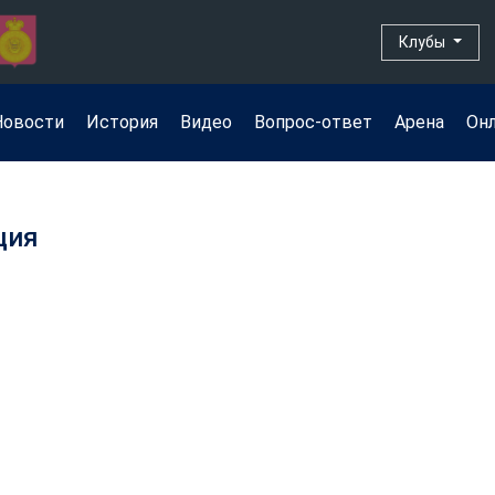
Клубы
Новости
История
Видео
Вопрос-ответ
Арена
Он
ция