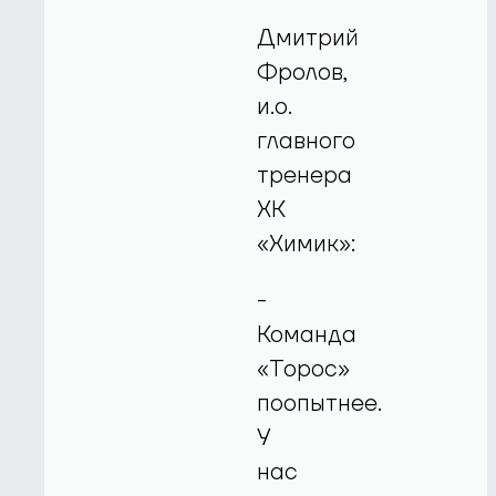
Дмитрий
Фролов,
и.о.
главного
тренера
ХК
«Химик»:
-
Команда
«Торос»
поопытнее.
У
нас