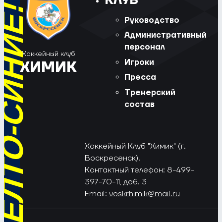
КЛУБ
РЁД, ЖЁЛТО-СИНИЕ!
Руководство
Административный
персонал
Хоккейный клуб
Игроки
ХИМИК
Пресса
Тренерский
состав
Хоккейный Клуб "Химик" (г.
Воскресенск).
Контактный телефон: 8-499-
397-70-11, доб. 3
Email:
voskrhimik@mail.ru