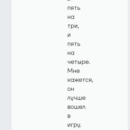
пять
на
три,
и
пять
на
четыре.
Мне
кажется,
он
лучше
вошел
в
игру.