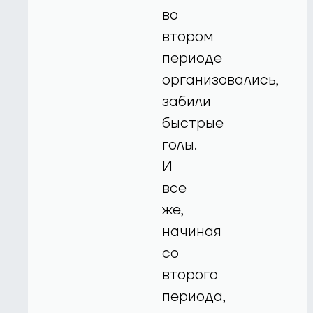
во
втором
периоде
организовались,
забили
быстрые
голы.
И
все
же,
начиная
со
второго
периода,