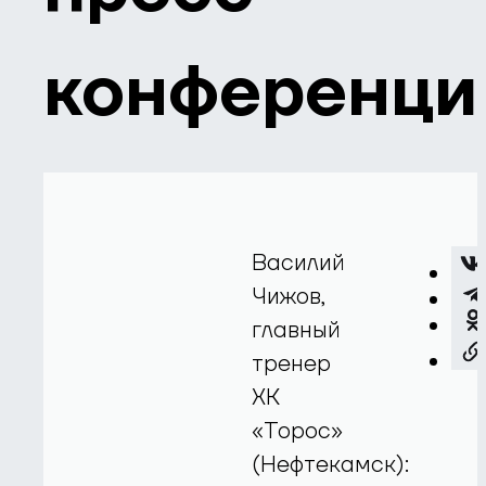
конференци
Василий
Чижов,
главный
тренер
ХК
«Торос»
(Нефтекамск):