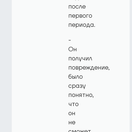
после
первого
периода.
-
Он
получил
повреждение,
было
сразу
понятно,
что
он
не
сможет