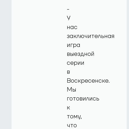
-
У
нас
заключительная
игра
выездной
серии
в
Воскресенске.
Мы
готовились
к
тому,
что