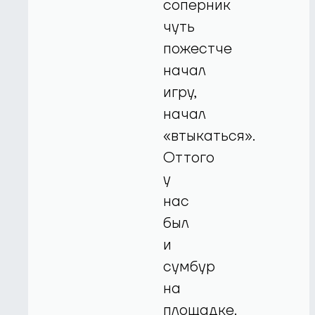
соперник
чуть
пожестче
начал
игру,
начал
«втыкаться».
Оттого
у
нас
был
и
сумбур
на
площадке.