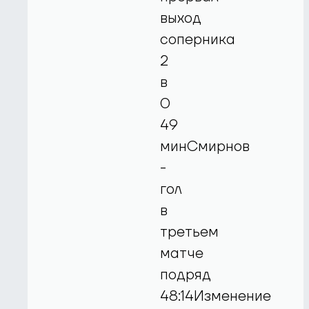
выход
соперника
2
в
0
49
минСмирнов
-
гол
в
третьем
матче
подряд
48:14Изменение