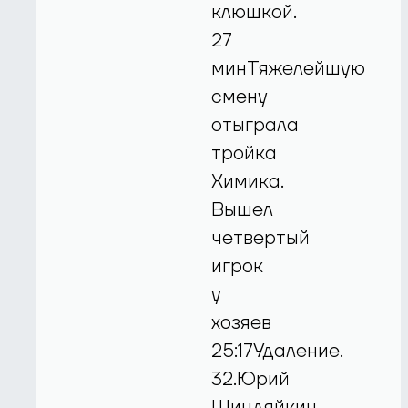
клюшкой.
27
минТяжелейшую
смену
отыграла
тройка
Химика.
Вышел
четвертый
игрок
у
хозяев
25:17Удаление.
32.Юрий
Шиндяйкин