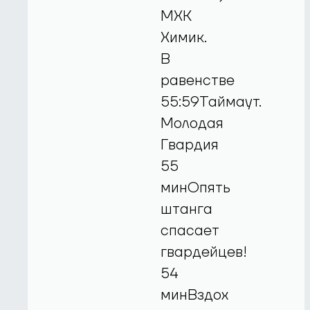
МХК
Химик.
В
равенстве
55:59Таймаут.
Молодая
Гвардия
55
минОпять
штанга
спасает
гвардейцев!
54
минВздох