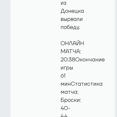
из
Донецка
вырвали
победу.
ОНЛАЙН
МАТЧА:
20:38Окончание
игры
61
минСтатистика
матча:
Броски:
40-
44