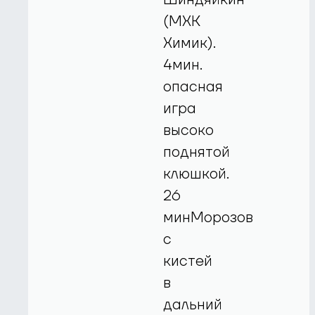
(МХК
Химик).
4мин.
опасная
игра
высоко
поднятой
клюшкой.
26
минМорозов
с
кистей
в
дальний