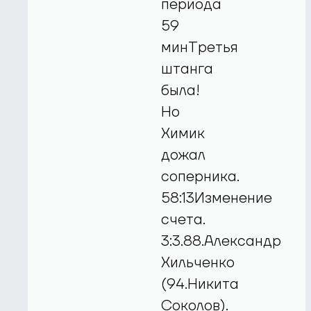
периода
59
минТретья
штанга
была!
Но
Химик
дожал
соперника.
58:13Изменение
счета.
3:3.88.Александр
Хильченко
(94.Никита
Соколов).