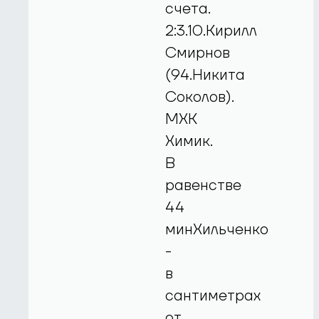
счета.
2:3.10.Кирилл
Смирнов
(94.Никита
Соколов).
МХК
Химик.
В
равенстве
44
минХильченко
-
в
сантиметрах
от