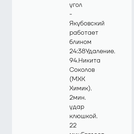
угол
-
Якубовский
работает
блином
24:38Удаление.
94.Никита
Соколов
(МХК
Химик).
2мин.
удар
клюшкой.
22