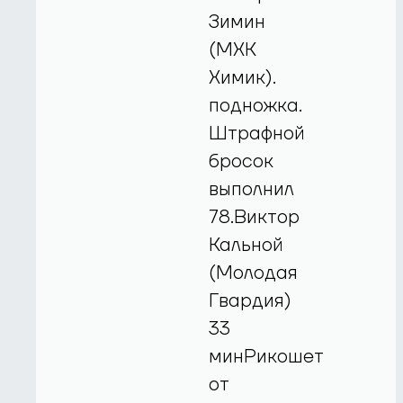
Зимин
(МХК
Химик).
подножка.
Штрафной
бросок
выполнил
78.Виктор
Кальной
(Молодая
Гвардия)
33
минРикошет
от