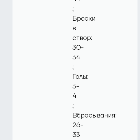
;
Броски
в
створ:
30-
34
;
Голы:
3-
4
;
Вбрасывания:
26-
33