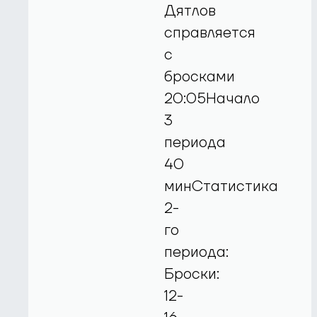
Дятлов
справляется
с
бросками
20:05Начало
3
периода
40
минСтатистика
2-
го
периода:
Броски:
12-