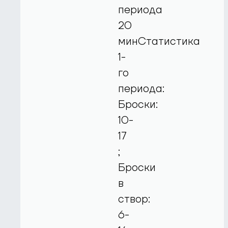
периода
20
минСтатистика
1-
го
периода:
Броски:
10-
17
;
Броски
в
створ:
6-