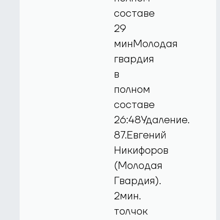
составе
29
минМолодая
гвардия
в
полном
составе
26:48Удаление.
87.Евгений
Никифоров
(Молодая
Гвардия).
2мин.
толчок