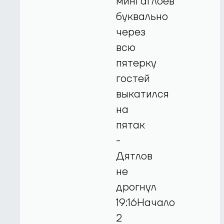
минГаглоев
буквально
через
всю
пятерку
гостей
выкатился
на
пятак
-
Дятлов
не
дрогнул
19:16Начало
2