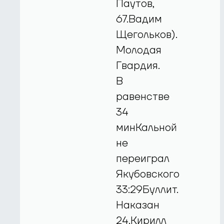
Паутов,
67.Вадим
Щегольков).
Молодая
Гвардия.
В
равенстве
34
минКальной
не
переиграл
Якубовского
33:29Буллит.
Наказан
24.Кирилл