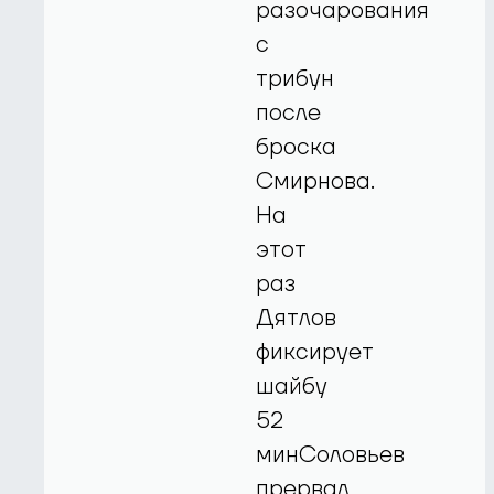
разочарования
с
трибун
после
броска
Смирнова.
На
этот
раз
Дятлов
фиксирует
шайбу
52
минСоловьев
прервал