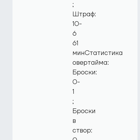
;
Штраф:
10-
6
61
минСтатистика
овертайма:
Броски:
0-
1
;
Броски
в
створ: