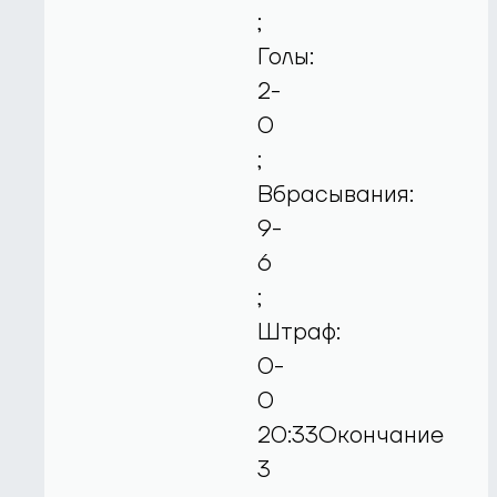
;
Голы:
2-
0
;
Вбрасывания:
9-
6
;
Штраф:
0-
0
20:33Окончание
3