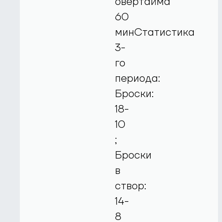
овертайма
60
минСтатистика
3-
го
периода:
Броски:
18-
10
;
Броски
в
створ:
14-
8