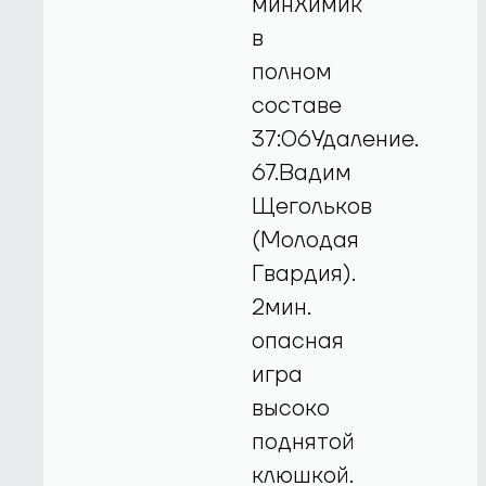
минХимик
в
полном
составе
37:06Удаление.
67.Вадим
Щегольков
(Молодая
Гвардия).
2мин.
опасная
игра
высоко
поднятой
клюшкой.