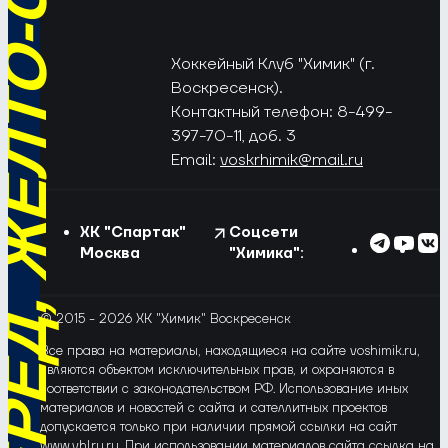
РЁД, ЖЁЛТО-СИНИЕ!
Хоккейный Клуб "Химик" (г.
Воскресенск).
Контактный телефон: 8-499-
397-70-11, доб. 3
Email:
voskrhimik@mail.ru
ХК "Спартак"
Соцсети
Москва
"Химика":
© 2015 - 2026 ХК "Химик" Воскресенск
Все права на материалы, находящиеся на сайте voshimik.ru,
являются объектом исключительных прав, и охраняются в
соответствии с законодательством РФ. Использование иных
материалов и новостей с сайта и сателлитных проектов
допускается только при наличии прямой ссылки на сайт
www.vhlru.ru. При использовании материалов сайта ссылка на