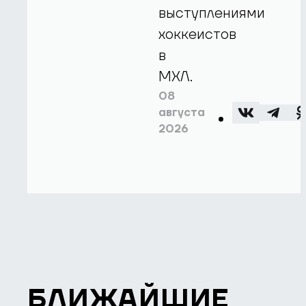
выступлениями
хоккеистов
в
МХЛ.
08
августа
2026
БЛИЖАЙШИЕ