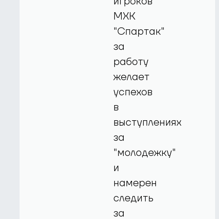
игроков
МХК
"Спартак"
за
работу
желает
успехов
в
выступлениях
за
"молодежку"
и
намерен
следить
за