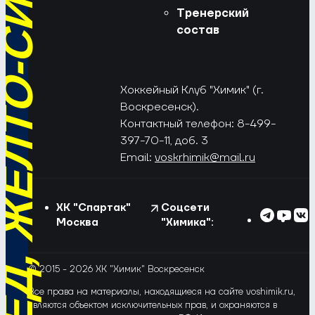
РЁД, ЖЁЛТО-СИНИЕ!
Тренерский
состав
Хоккейный Клуб "Химик" (г.
Воскресенск).
Контактный телефон: 8-499-
397-70-11, доб. 3
Email:
voskrhimik@mail.ru
ХК "Спартак"
Соцсети
Москва
"Химика":
© 2015 - 2026 ХК "Химик" Воскресенск
Все права на материалы, находящиеся на сайте voshimik.ru,
являются объектом исключительных прав, и охраняются в