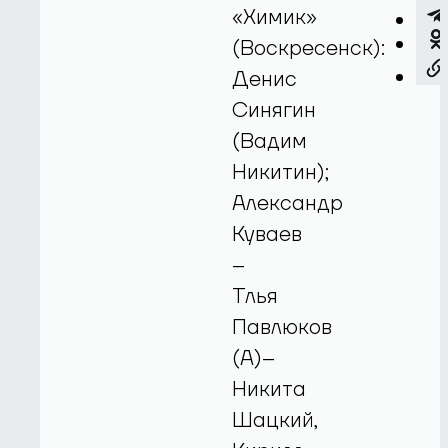
«Химик»
(Воскресенск):
Денис
Синягин
(Вадим
Никитин);
Александр
Куваев
–
Тлья
Павлюков
(А)–
Никита
Шацкий,