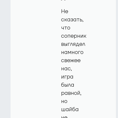
Не
сказать,
что
соперник
выглядел
намного
свежее
нас,
игра
была
равной,
но
шайба
не