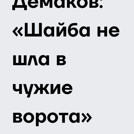
Демаков:
«Шайба не
шла в
чужие
ворота»