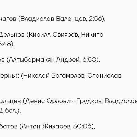
чагов (Владислав Валенцов, 2:56),
 Дельнов (Кирилл Свиязов, Никита
:48),
ов (Алтыбармакян Андрей, 6:50),
Черных (Николай Богомолов, Станислав
альцев (Денис Орлович-Грудков, Владисла
, бол.),
мбатов (Антон Жихарев, 30:06),