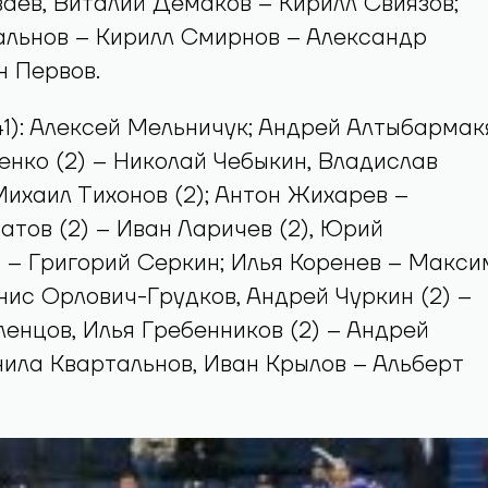
аев, Виталий Демаков – Кирилл Свиязов;
альнов – Кирилл Смирнов – Александр
н Первов.
1): Алексей Мельничук; Андрей Алтыбармак
енко (2) – Николай Чебыкин, Владислав
Михаил Тихонов (2); Антон Жихарев –
тов (2) – Иван Ларичев (2), Юрий
) – Григорий Серкин; Илья Коренев – Макси
ис Орлович-Грудков, Андрей Чуркин (2) –
енцов, Илья Гребенников (2) – Андрей
ила Квартальнов, Иван Крылов – Альберт