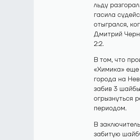
льду разгорал
гасила судейс
отыгрался, ко
Дмитрий Черн
2:2.
В том, что пр
«Химика» еще 
города на Нев
забив 3 шайбы
огрызнуться р
периодом.
В заключитель
забитую шайбу