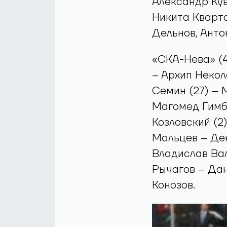
Александр Кув
Никита Кварт
Дельнов, Анто
«СКА-Нева» (4
– Архип Некол
Семин (27) – 
Магомед Гимба
Козловский (2
Мальцев – Ден
Владислав Вал
Рычагов – Дан
Конозов.