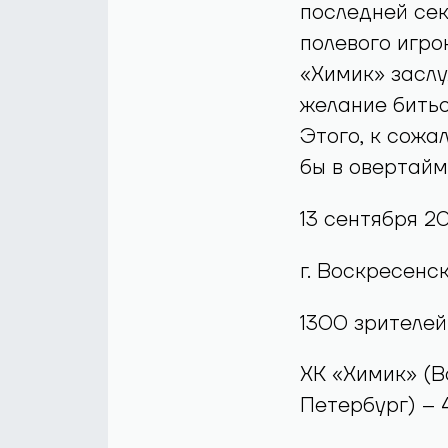
последней сек
полевого игро
«Химик» заслу
желание битьс
Этого, к сожа
бы в овертайм
13 сентября 201
г. Воскресенс
1300 зрителей
ХК «Химик» (В
Петербург) – 4:5