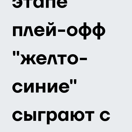
этапе
плей-офф
"желто-
синие"
сыграют с