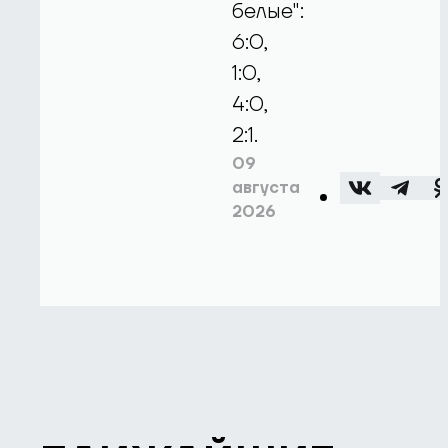
белые":
6:0,
1:0,
4:0,
2:1.
09
августа
2026