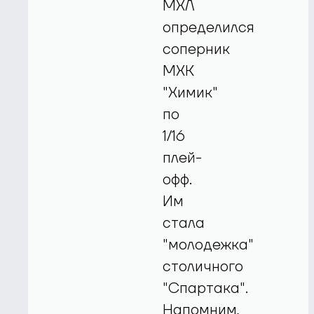
МХЛ
определился
соперник
МХК
"Химик"
по
1/16
плей-
офф.
Им
стала
"молодежка"
столичного
"Спартака".
Напомним,