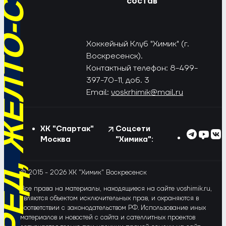
РЁД, ЖЁЛТО-СИНИЕ!
состав
Хоккейный Клуб "Химик" (г.
Воскресенск).
Контактный телефон: 8-499-
397-70-11, доб. 3
Email:
voskrhimik@mail.ru
ХК "Спартак"
Соцсети
Москва
"Химика":
© 2015 - 2026 ХК "Химик" Воскресенск
Все права на материалы, находящиеся на сайте voshimik.ru,
являются объектом исключительных прав, и охраняются в
соответствии с законодательством РФ. Использование иных
материалов и новостей с сайта и сателлитных проектов