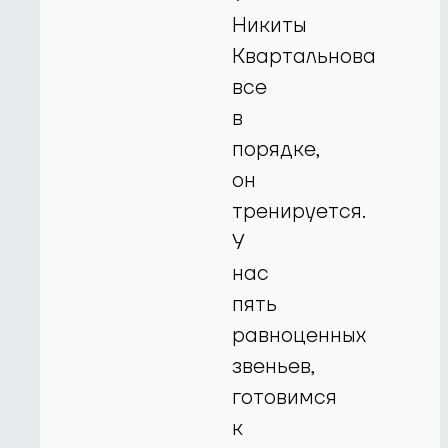
Никиты
Квартальнова
все
в
порядке,
он
тренируется.
У
нас
пять
равноценных
звеньев,
готовимся
к