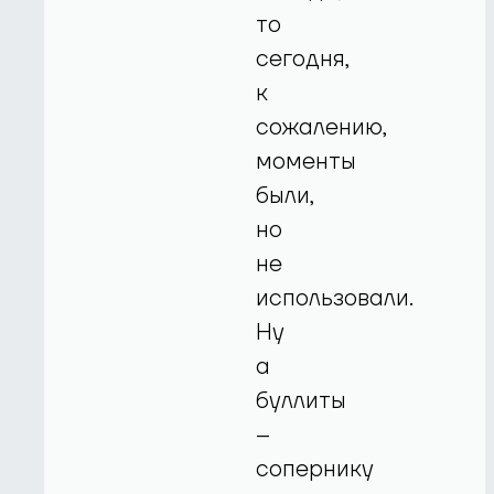
то
сегодня,
к
сожалению,
моменты
были,
но
не
использовали.
Ну
а
буллиты
–
сопернику