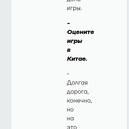
игры.
-
Оцените
игры
в
Китае.
-
Долгая
дорога,
конечно,
но
на
это