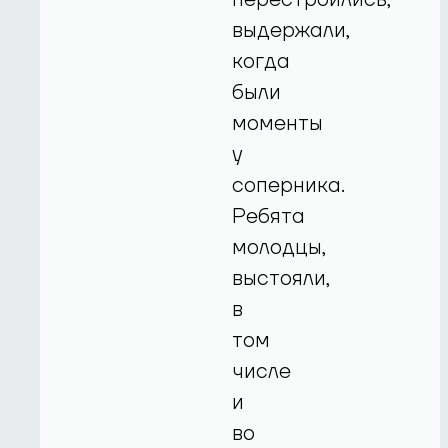
выдержали,
когда
были
моменты
у
соперника.
Ребята
молодцы,
выстояли,
в
том
числе
и
во