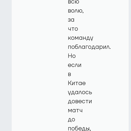
всю
волю,
за
что
команду
поблагодарил.
Но
если
в
Китае
удалось
довести
матч
до
победы,