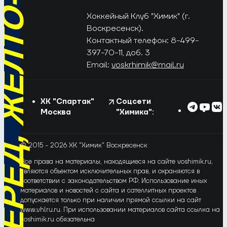
РЁД, ЖЁЛТО-СИНИЕ!
Хоккейный Клуб "Химик" (г.
Воскресенск).
Контактный телефон: 8-499-
397-70-11, доб. 3
Email:
voskrhimik@mail.ru
ХК "Спартак"
Соцсети
Москва
"Химика":
© 2015 - 2026 ХК "Химик" Воскресенск
Все права на материалы, находящиеся на сайте voshimik.ru,
являются объектом исключительных прав, и охраняются в
соответствии с законодательством РФ. Использование иных
материалов и новостей с сайта и сателлитных проектов
допускается только при наличии прямой ссылки на сайт
www.vhlru.ru. При использовании материалов сайта ссылка на
voshimik.ru обязательна