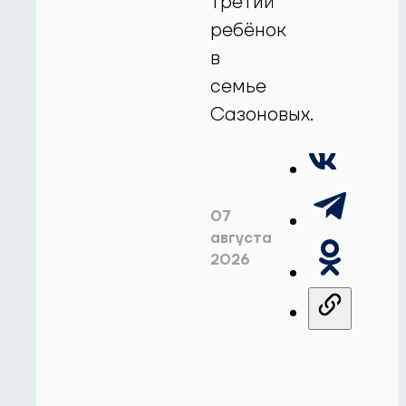
третий
ребёнок
в
семье
Сазоновых.
07
августа
2026