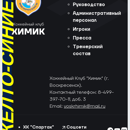
РЁД, ЖЁЛТО-СИНИЕ!
Руководство
Административный
персонал
Хоккейный клуб
Игроки
ХИМИК
Пресса
Тренерский
состав
Хоккейный Клуб "Химик" (г.
Воскресенск).
Контактный телефон: 8-499-
397-70-11, доб. 3
Email:
voskrhimik@mail.ru
ХК "Спартак"
Соцсети