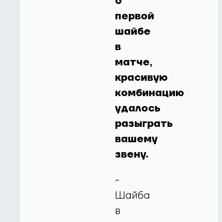
о
первой
шайбе
в
матче,
красивую
комбинацию
удалось
разыграть
вашему
звену.
-
Шайба
в