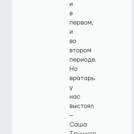
и
в
первом,
и
во
втором
периоде.
Но
вратарь
у
нас
выстоял
–
Саша
Трушков