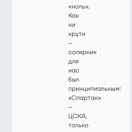
«ноль».
Как
ни
крути
–
соперник
для
нас
был
принципиальным:
«Спартак»
–
ЦСКА,
только