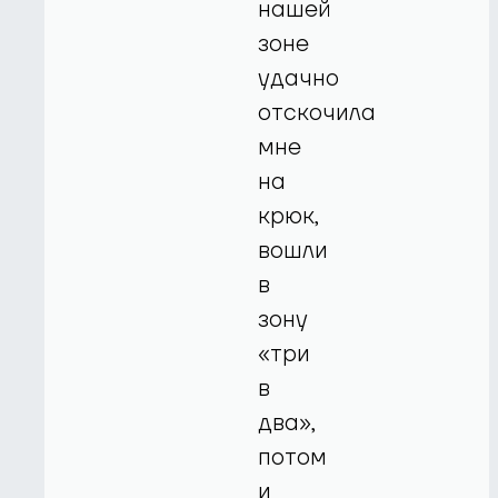
нашей
зоне
удачно
отскочила
мне
на
крюк,
вошли
в
зону
«три
в
два»,
потом
и