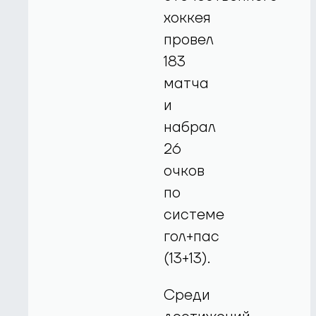
хоккея
провел
183
матча
и
набрал
26
очков
по
системе
гол+пас
(13+13).
Среди