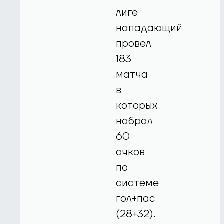
лиге
нападающий
провел
183
матча
в
которых
набрал
60
очков
по
системе
гол+пас
(28+32).