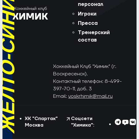
РЁД, ЖЁЛТО-СИНИЕ!
персонал
Хоккейный клуб
Игроки
ХИМИК
Пресса
Тренерский
состав
Хоккейный Клуб "Химик" (г.
Воскресенск).
Контактный телефон: 8-499-
397-70-11, доб. 3
Email:
voskrhimik@mail.ru
ХК "Спартак"
Соцсети
Москва
"Химика":