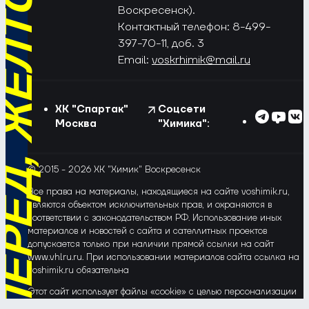
РЁД, ЖЁЛТО-СИНИЕ!
Воскресенск).
Контактный телефон: 8-499-
397-70-11, доб. 3
Email:
voskrhimik@mail.ru
ХК "Спартак"
Соцсети
Москва
"Химика":
© 2015 - 2026 ХК "Химик" Воскресенск
Все права на материалы, находящиеся на сайте voshimik.ru,
являются объектом исключительных прав, и охраняются в
соответствии с законодательством РФ. Использование иных
материалов и новостей с сайта и сателлитных проектов
допускается только при наличии прямой ссылки на сайт
www.vhlru.ru. При использовании материалов сайта ссылка на
voshimik.ru обязательна
Этот сайт использует файлы «cookie» с целью персонализации
сервисов и повышения удобства пользования веб-сайтом. Если