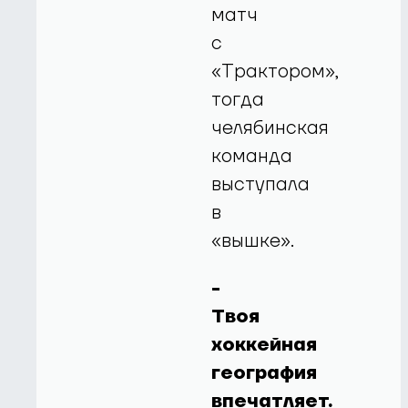
матч
с
«Трактором»,
тогда
челябинская
команда
выступала
в
«вышке».
-
Твоя
хоккейная
география
впечатляет.