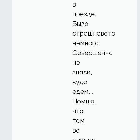
в
поезде.
Было
страшновато
немного.
Совершенно
не
знали,
куда
едем…
Помню,
что
там
во