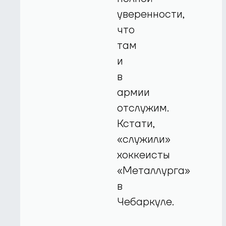
уверенности,
что
там
и
в
армии
отслужим.
Кстати,
«служили»
хоккеисты
«Металлурга»
в
Чебаркуле.