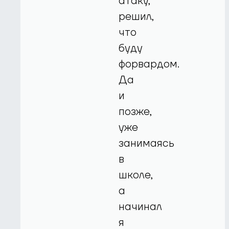
атаку,
решил,
что
буду
форвардом.
Да
и
позже,
уже
занимаясь
в
школе,
а
начинал
я