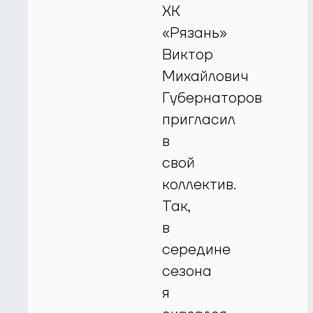
ХК
«Рязань»
Виктор
Михайлович
Губернаторов
пригласил
в
свой
коллектив.
Так,
в
середине
сезона
я