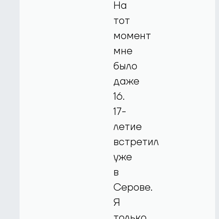
На
тот
момент
мне
было
даже
16.
17-
летие
встретил
уже
в
Серове.
Я
только