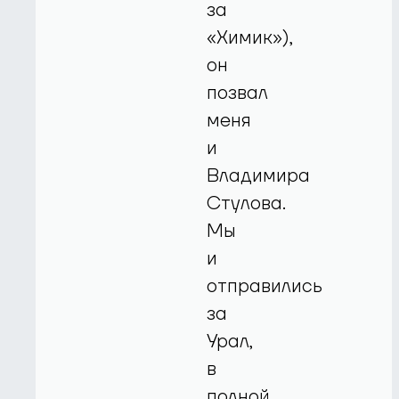
за
«Химик»),
он
позвал
меня
и
Владимира
Стулова.
Мы
и
отправились
за
Урал,
в
полной