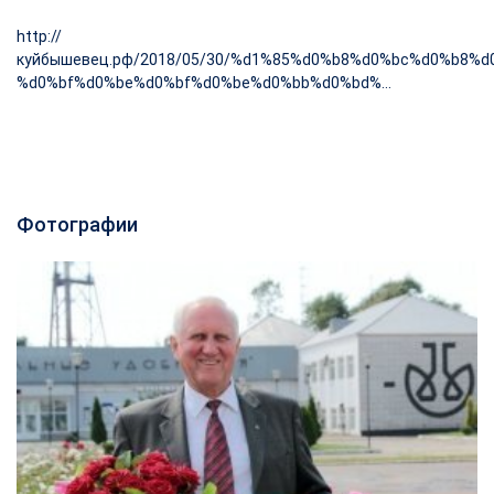
http://
куйбышевец.рф/2018/05/30/%d1%85%d0%b8%d0%bc%d0%b8%d
%d0%bf%d0%be%d0%bf%d0%be%d0%bb%d0%bd%...
Фотографии