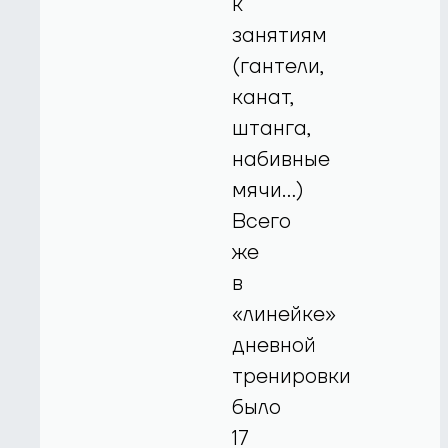
к
занятиям
(гантели,
канат,
штанга,
набивные
мячи…)
Всего
же
в
«линейке»
дневной
тренировки
было
17