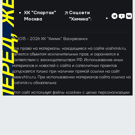
ХК "Спартак"
Соцсети
Москва
"Химика":
© 2015 - 2026 ХК "Химик" Воскресенск
Все права на материалы, находящиеся на сайте voshimik.ru,
являются объектом исключительных прав, и охраняются в
соответствии с законодательством РФ. Использование иных
материалов и новостей с сайта и сателлитных проектов
допускается только при наличии прямой ссылки на сайт
www.vhlru.ru. При использовании материалов сайта ссылка на
voshimik.ru обязательна
Этот сайт использует файлы «cookie» с целью персонализации
сервисов и повышения удобства пользования веб-сайтом. Если
Вы не хотите, чтобы Ваши пользовательские данные
обрабатывались, пожалуйста, ограничьте их использование в
своём браузере.
Соглашение об обработке и защите персональных данных