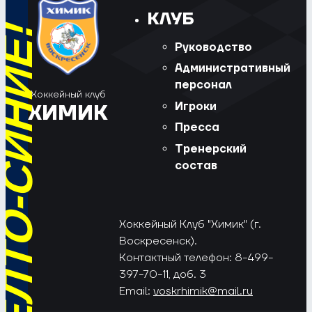
КЛУБ
РЁД, ЖЁЛТО-СИНИЕ!
Руководство
Административный
персонал
Хоккейный клуб
Игроки
ХИМИК
Пресса
Тренерский
состав
Хоккейный Клуб "Химик" (г.
Воскресенск).
Контактный телефон: 8-499-
397-70-11, доб. 3
Email:
voskrhimik@mail.ru