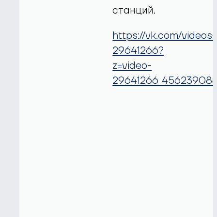
станций.
https://vk.com/videos-
29641266?
z=video-
29641266_456239088