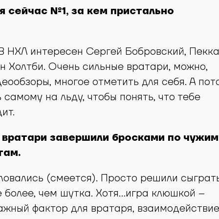
бя сейчас №1, за кем пристально
 В НХЛ интересен Сергей Бобровский, Пекк
н Холтби. Очень сильные вратари, можно,
еообзоры, многое отметить для себя. А пот
 самому на льду, чтобы понять, что тебе
ит.
у вратари завершили бросками по чужим
там.
ловались (смеется). Просто решили сыграт
е более, чем шутка. Хотя…игра клюшкой –
жный фактор для вратаря, взаимодействие