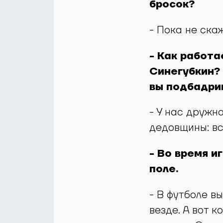
бросок?
- Пока не ска
- Как работа
Синегубкин? 
вы подбадрив
- У нас дружн
дедовщины: вс
- Во время и
поле.
- В футболе в
везде. А вот 