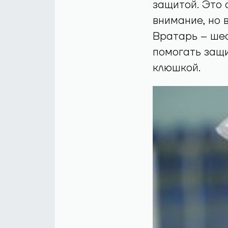
защитой. Это 
внимание, но 
Вратарь – шес
помогать защи
клюшкой.