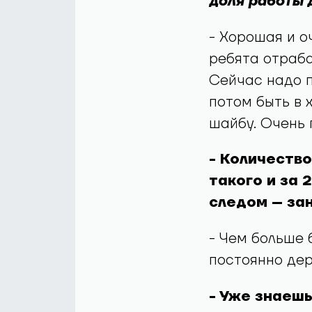
доля работы 
- Хорошая и о
ребята отраба
Сейчас надо п
потом быть в 
шайбу. Очень 
- Количество
такого и за 
следом – зан
- Чем больше 
постоянно дер
- Уже знаешь