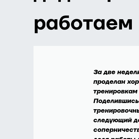
работаем 
За две недел
проделан хор
тренировкам 
Поделившись 
тренировочны
следующий де
соперничества