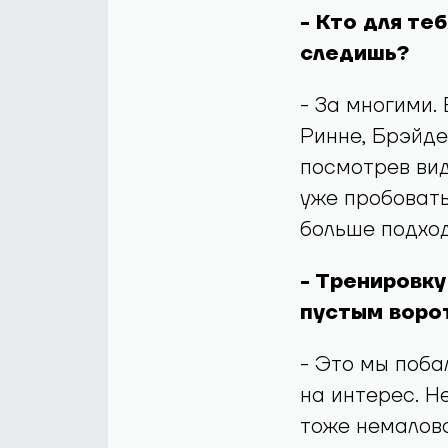
- Кто для те
следишь?
- За многими.
Ринне, Брэйде
посмотрев вид
уже пробовать
больше подход
- Тренировк
пустым воро
- Это мы поба
на интерес. Н
тоже немалова