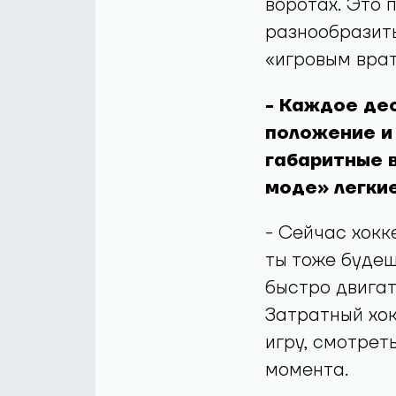
воротах. Это 
разнообразить
«игровым вра
- Каждое дес
положение и 
габаритные в
моде» легкие
- Сейчас хокк
ты тоже будеш
быстро двигат
Затратный хок
игру, смотрет
момента.