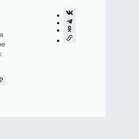
я
ее
: