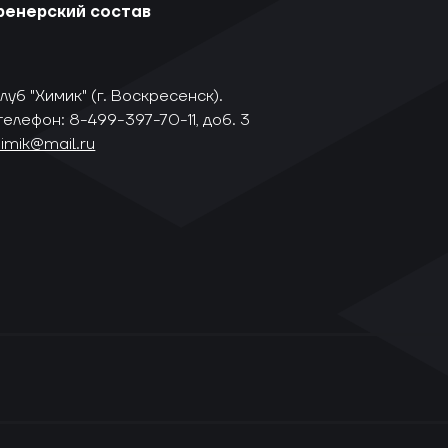
ренерский состав
уб "Химик" (г. Воскресенск).
телефон: 8-499-397-70-11, доб. 3
himik@mail.ru