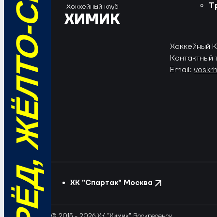
ВПЕРЁД, ЖЁЛТО-СИНИЕ!
Т
Хоккейный клуб
ХИМИК
Хоккейный Кл
Контактный 
Email:
voskr
ХК "Спартак" Москва
© 2015 - 2026 ХК "Химик" Воскресенск