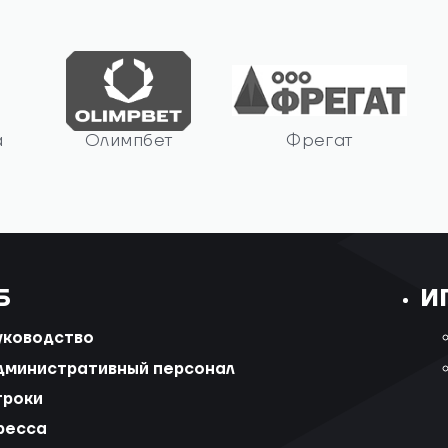
а
Олимпбет
Фрегат
Б
И
уководство
дминистративный персонал
гроки
ресса