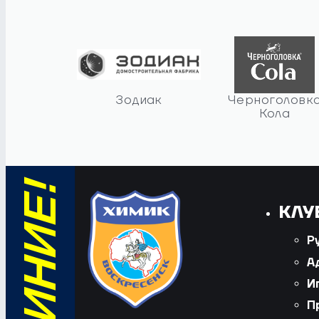
Зодиак
Черноголовк
Кола
КЛУ
Р
А
И
П