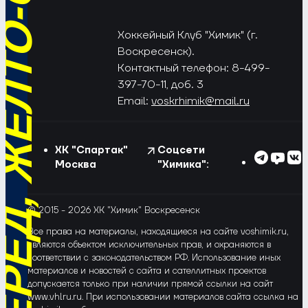
РЁД, ЖЁЛТО-СИНИЕ!
Хоккейный Клуб "Химик" (г.
Воскресенск).
Контактный телефон: 8-499-
397-70-11, доб. 3
Email:
voskrhimik@mail.ru
ХК "Спартак"
Соцсети
Москва
"Химика":
© 2015 - 2026 ХК "Химик" Воскресенск
Все права на материалы, находящиеся на сайте voshimik.ru,
являются объектом исключительных прав, и охраняются в
соответствии с законодательством РФ. Использование иных
материалов и новостей с сайта и сателлитных проектов
допускается только при наличии прямой ссылки на сайт
www.vhlru.ru. При использовании материалов сайта ссылка на