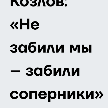
Козлов:
«Не
забили мы
– забили
соперники»