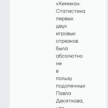
«Химика».
Статистика
первых
двух
игровых
отрезков
была
абсолютно
не
в
пользу
подопечных
Павла
Десяткова,