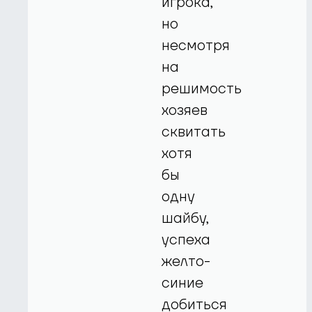
игрока,
но
несмотря
на
решимость
хозяев
сквитать
хотя
бы
одну
шайбу,
успеха
желто-
синие
добиться