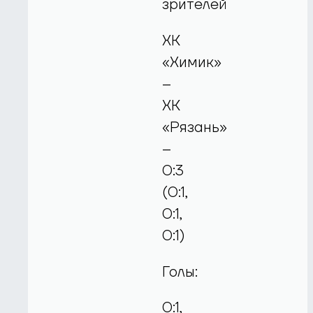
зрителей
ХК
«Химик»
–
ХК
«Рязань»
–
0:3
(0:1,
0:1,
0:1)
Голы:
0:1,