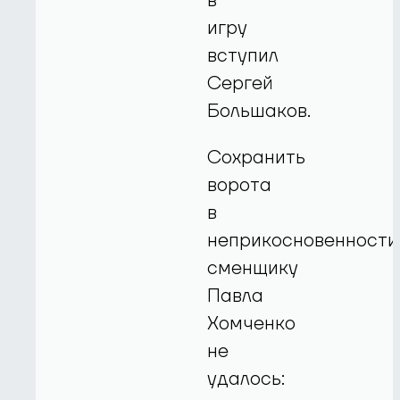
в
игру
вступил
Сергей
Большаков.
Сохранить
ворота
в
неприкосновенности
сменщику
Павла
Хомченко
не
удалось: