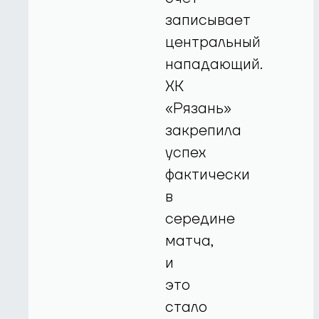
записывает
центральный
нападающий.
ХК
«Рязань»
закрепила
успех
фактически
в
середине
матча,
и
это
стало