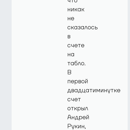
что
никак
не
сказалось
в
счете
на
табло.
В
первой
двадцатиминутке
счет
открыл
Андрей
Рукин,