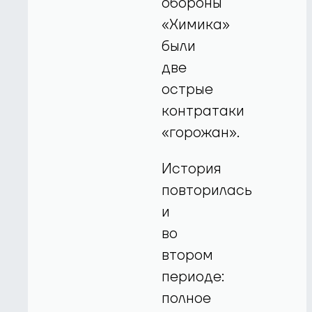
обороны
«Химика»
были
две
острые
контратаки
«горожан».
История
повторилась
и
во
втором
периоде:
полное