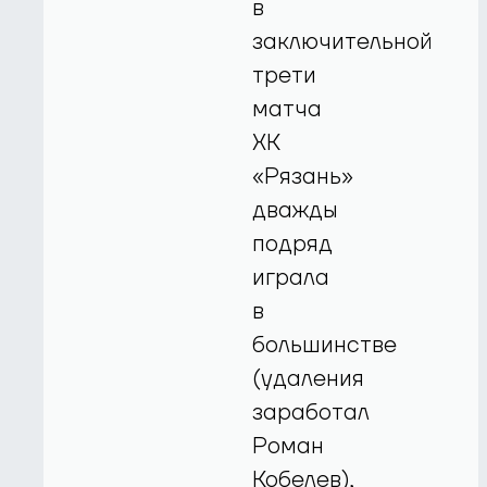
в
заключительной
трети
матча
ХК
«Рязань»
дважды
подряд
играла
в
большинстве
(удаления
заработал
Роман
Кобелев),