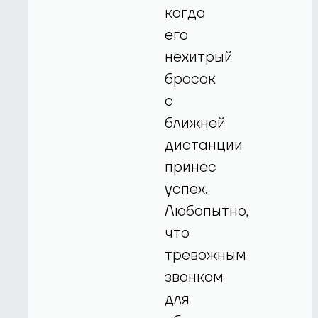
когда
его
нехитрый
бросок
с
ближней
дистанции
принес
успех.
Любопытно,
что
тревожным
звонком
для