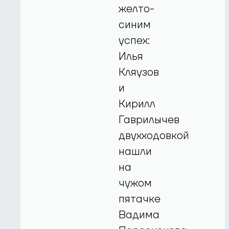
желто-
синим
успех:
Илья
Кляузов
и
Кирилл
Гаврилычев
двухходовкой
нашли
на
чужом
пятачке
Вадима