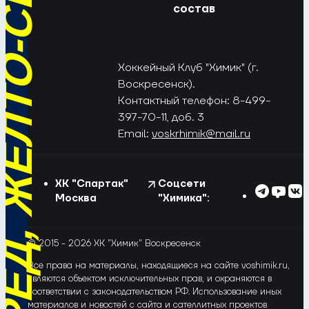
РЁД, ЖЁЛТО-СИНИЕ!
состав
Хоккейный Клуб "Химик" (г.
Воскресенск).
Контактный телефон: 8-499-
397-70-11, доб. 3
Email:
voskrhimik@mail.ru
ХК "Спартак"
Соцсети
Москва
"Химика":
© 2015 - 2026 ХК "Химик" Воскресенск
Все права на материалы, находящиеся на сайте voshimik.ru,
являются объектом исключительных прав, и охраняются в
соответствии с законодательством РФ. Использование иных
материалов и новостей с сайта и сателлитных проектов