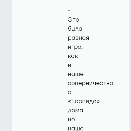
-
Это
была
равная
игра,
как
и
наше
соперничество
с
«Торпедо»
дома,
но
наша