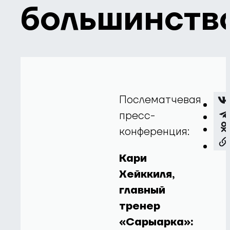
большинств
Послематчевая
пресс-
конференция:
Кари
Хейккиля,
главный
тренер
«Сарыарка»: