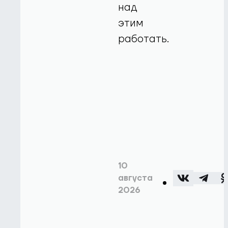
над
этим
работать.
10
августа
2026