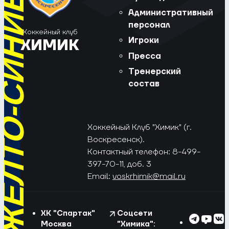
РЁД, ЖЁЛТО-СИНИЕ!
Административный
персонал
Хоккейный клуб
Игроки
ХИМИК
Пресса
Тренерский
состав
Хоккейный Клуб "Химик" (г.
Воскресенск).
Контактный телефон: 8-499-
397-70-11, доб. 3
Email:
voskrhimik@mail.ru
ХК "Спартак"
Соцсети
Москва
"Химика":