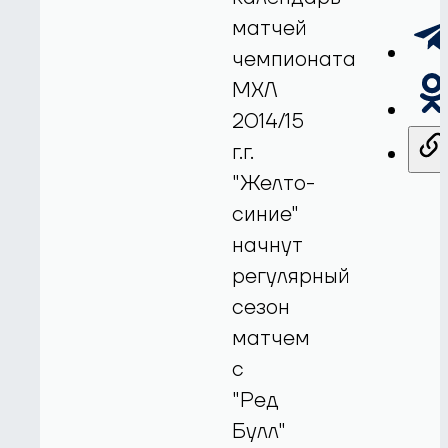
матчей
чемпионата
МХЛ
2014/15
г.г.
"Желто-
синие"
начнут
регулярный
сезон
матчем
с
"Ред
Булл"