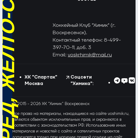
РЁД, ЖЁЛТО-СИНИЕ!
Хоккейный Клуб "Химик" (г.
Воскресенск).
Контактный телефон: 8-499-
397-70-11, доб. 3
Email:
voskrhimik@mail.ru
ХК "Спартак"
Соцсети
Москва
"Химика":
© 2015 - 2026 ХК "Химик" Воскресенск
Все права на материалы, находящиеся на сайте voshimik.ru,
являются объектом исключительных прав, и охраняются в
соответствии с законодательством РФ. Использование иных
материалов и новостей с сайта и сателлитных проектов
допускается только при наличии прямой ссылки на сайт