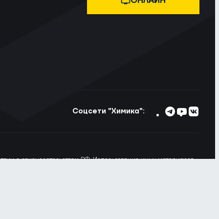
ОНЛАЙН
Соцсети "Химика":
тствии с законодательством РФ. Использование иных материалов
ьзовании материалов сайта ссылка на voshimik.ru обязательна
 Вы не хотите, чтобы Ваши пользовательские данные