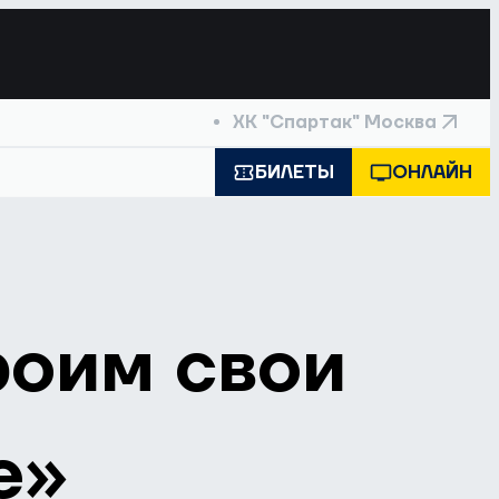
ХК "Спартак" Москва
БИЛЕТЫ
ОНЛАЙН
роим свои
е»