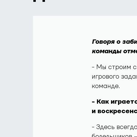
Говоря о заб
команды отме
- Мы строим с
игрового зада
команде.
- Как играет
и воскресен
- Здесь всегд
болельщиков –