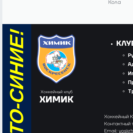
Кола
КЛУ
Р
А
И
П
Т
Хоккейный клуб
ХИМИК
Хоккейный Кл
Контактный 
Email:
voskr