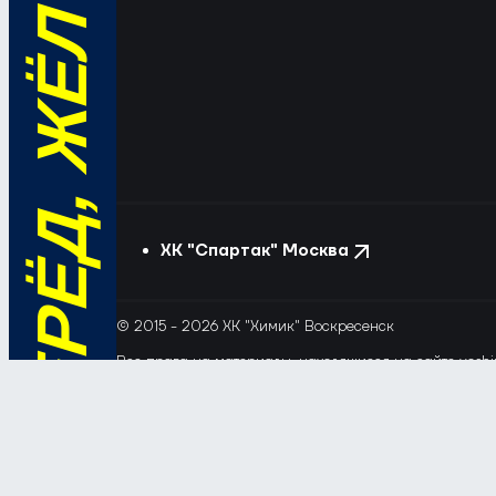
ВПЕРЁД, ЖЁЛТО-СИНИЕ!
ХК "Спартак" Москва
© 2015 - 2026 ХК "Химик" Воскресенск
Все права на материалы, находящиеся на сайте voshim
и новостей с сайта и сателлитных проектов допускает
Этот сайт использует файлы «cookie» с целью персона
обрабатывались, пожалуйста, ограничьте их использов
Соглашение об обработке и защите персональных да