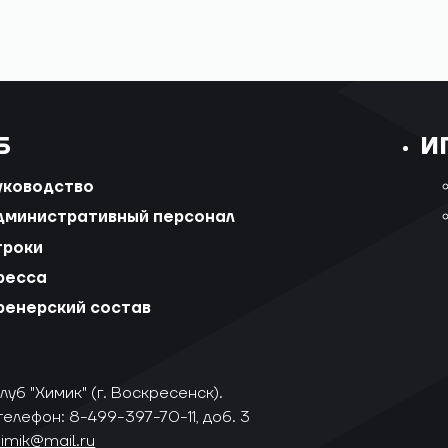
Б
И
уководство
дминистративный персонал
гроки
ресса
ренерский состав
уб "Химик" (г. Воскресенск).
телефон: 8-499-397-70-11, доб. 3
himik@mail.ru