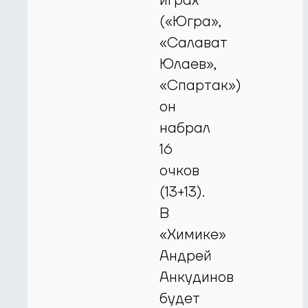
играх
(«Югра»,
«Салават
Юлаев»,
«Спартак»)
он
набрал
16
очков
(13+13).
В
«Химике»
Андрей
Анкудинов
будет