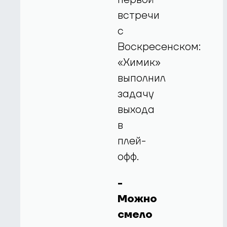
встречи
с
Воскресенском:
«Химик»
выполнил
задачу
выхода
в
плей-
офф.
-
Можно
смело