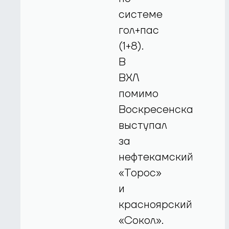
системе
гол+пас
(1+8).
В
ВХЛ
помимо
Воскресенска
выступал
за
нефтекамский
«Торос»
и
красноярский
«Сокол».