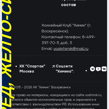
РЁД, ЖЁЛТО-СИНИЕ!
состав
Хоккейный Клуб "Химик" (г.
Воскресенск).
Контактный телефон: 8-499-
397-70-11, доб. 3
Email:
voskrhimik@mail.ru
ХК "Спартак"
Соцсети
Москва
"Химика":
© 2015 - 2026 ХК "Химик" Воскресенск
Все права на материалы, находящиеся на сайте voshimik.ru,
являются объектом исключительных прав, и охраняются в
соответствии с законодательством РФ. Использование иных