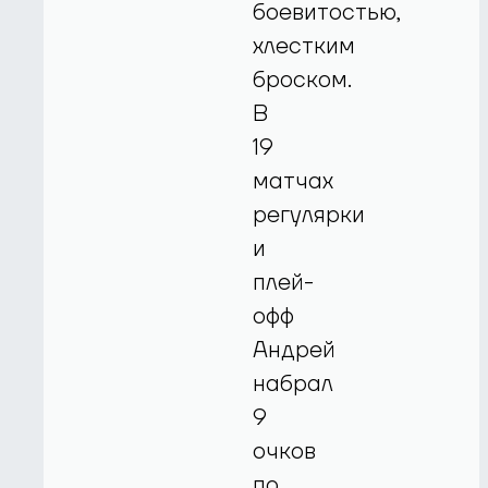
боевитостью,
хлестким
броском.
В
19
матчах
регулярки
и
плей-
офф
Андрей
набрал
9
очков
по