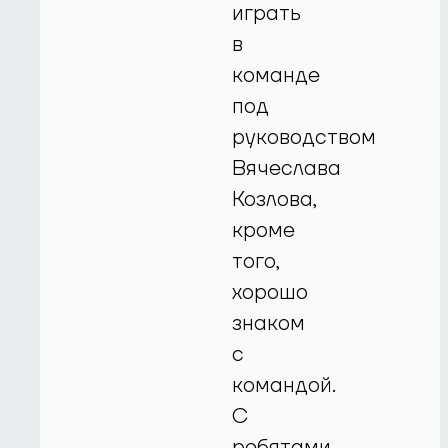
играть
в
команде
под
руководством
Вячеслава
Козлова,
кроме
того,
хорошо
знаком
с
командой.
С
ребятами