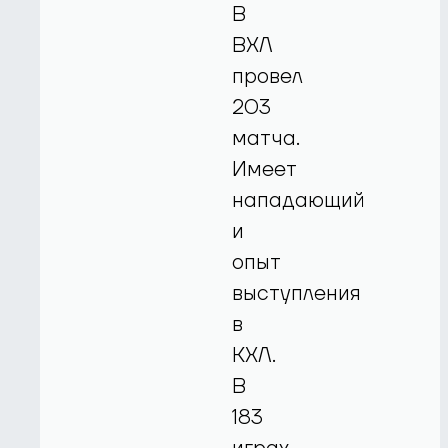
В
ВХЛ
провел
203
матча.
Имеет
нападающий
и
опыт
выступления
в
КХЛ.
В
183