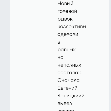
Новый
голевой
рывок
коллективы
сделали
в
равных,
но
неполных
составах.
Сначала
Евгений
Каницкиий
вывел