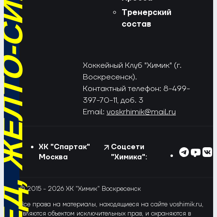
РЁД, ЖЁЛТО-СИНИЕ!
Тренерский
состав
Хоккейный Клуб "Химик" (г.
Воскресенск).
Контактный телефон: 8-499-
397-70-11, доб. 3
Email:
voskrhimik@mail.ru
ХК "Спартак"
Соцсети
Москва
"Химика":
© 2015 - 2026 ХК "Химик" Воскресенск
Все права на материалы, находящиеся на сайте voshimik.ru,
являются объектом исключительных прав, и охраняются в