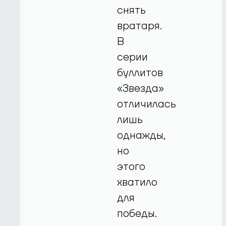
снять
вратаря.
В
серии
буллитов
«Звезда»
отличилась
лишь
однажды,
но
этого
хватило
для
победы.