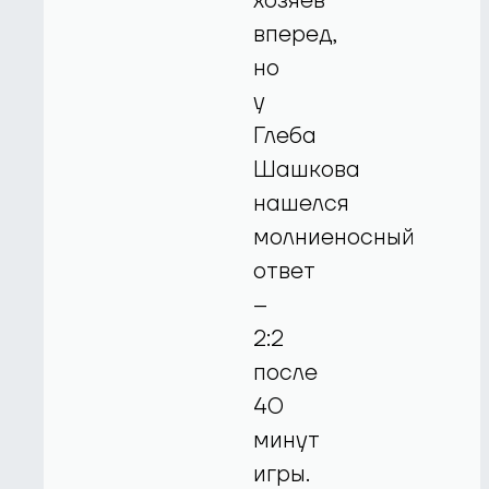
хозяев
вперед,
но
у
Глеба
Шашкова
нашелся
молниеносный
ответ
–
2:2
после
40
минут
игры.