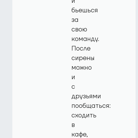
и
бьешься
за
свою
команду.
После
сирены
можно
и
с
друзьями
пообщаться:
сходить
в
кафе,