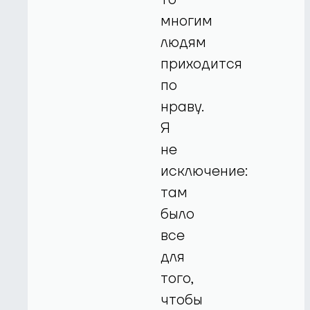
многим
людям
приходится
по
нраву.
Я
не
исключение:
там
было
все
для
того,
чтобы