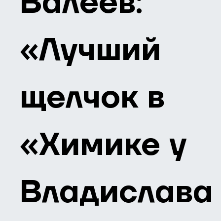
Валеев:
«Лучший
щелчок в
«Химике у
Владислава