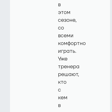
в
этом
сезоне,
со
всеми
комфортно
играть.
Уже
тренера
решают,
кто
с
кем
в