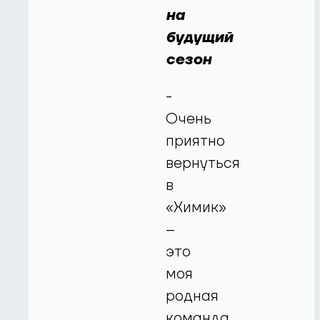
на
будущий
сезон
-
Очень
приятно
вернуться
в
«Химик»
–
это
моя
родная
команда,