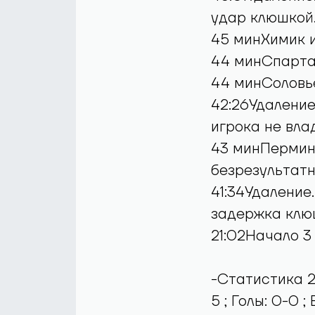
удар клюшкой
45 минХимик и
44 минСпартак
44 минСоловье
42:26Удаление
игрока не вл
43 минПермино
безрезультат
41:34Удаление
задержка клю
21:02Начало 3
-Статистика 2-
5 ; Голы: 0-0 