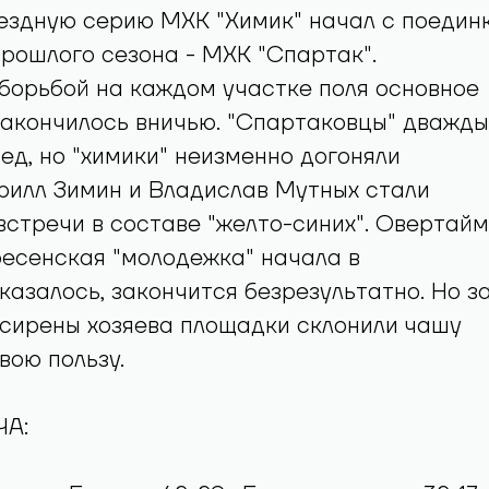
ездную серию МХК "Химик" начал с поедин
рошлого сезона - МХК "Спартак".
борьбой на каждом участке поля основное
закончилось вничью. "Спартаковцы" дважды
ед, но "химики" неизменно догоняли
рилл Зимин и Владислав Мутных стали
встречи в составе "желто-синих". Овертайм
есенская "молодежка" начала в
казалось, закончится безрезультатно. Но з
 сирены хозяева площадки склонили чашу
вою пользу.
А: