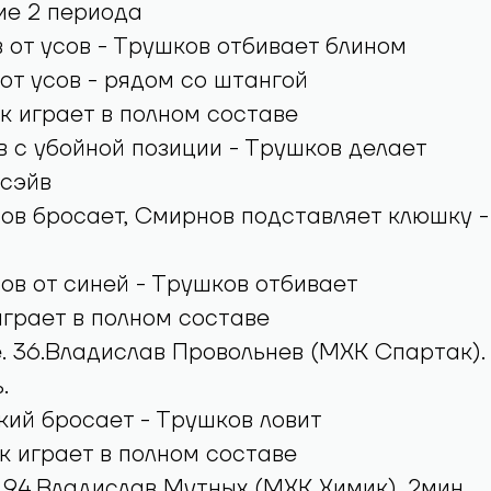
ие 2 периода
 от усов - Трушков отбивает блином
от усов - рядом со штангой
 играет в полном составе
 с убойной позиции - Трушков делает
 сэйв
ов бросает, Смирнов подставляет клюшку -
в от синей - Трушков отбивает
грает в полном составе
. 36.Владислав Провольнев (МХК Спартак).
.
ий бросает - Трушков ловит
 играет в полном составе
. 94.Владислав Мутных (МХК Химик). 2мин.