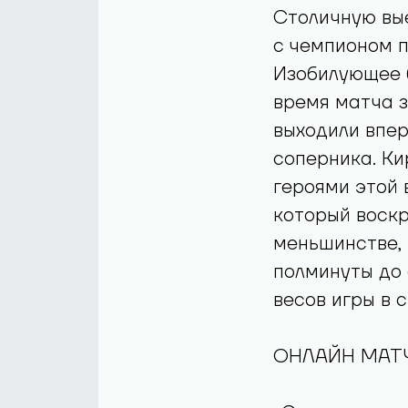
Столичную вы
с чемпионом п
Изобилующее 
время матча 
выходили впер
соперника. Ки
героями этой 
который воскр
меньшинстве, 
полминуты до
весов игры в с
ОНЛАЙН МАТЧ