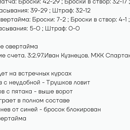
тча: Броски: 42-29 ; Броски в створ: 32-17 ;
расывания: 39-29 ; Штраф: 32-12
ертайма: Броски: 7-2 ; Броски в створ: 4-1 ;
расывания: 5-0 ; Штраф: 0-0
ие овертайма
е счета. 3:2.97.Иван Кузнецов. МХК Спартак
ет на встречных курсах
 с неудобной - Трушков ловит
в с пятака - выше ворот
грает в полном составе
нев от синей - бросок блокирован
вертайма