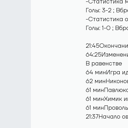
-Статистика ма
Голы: 3-2 ; Вб
-Статистика ов
Голы: 1-0 ; Вб
21:45Окончан
64:25Изменени
В равенстве
64 минИгра ид
62 минНиконов
61 минПавлюко
61 минХимик и
61 минПроволь
21:37Начало о