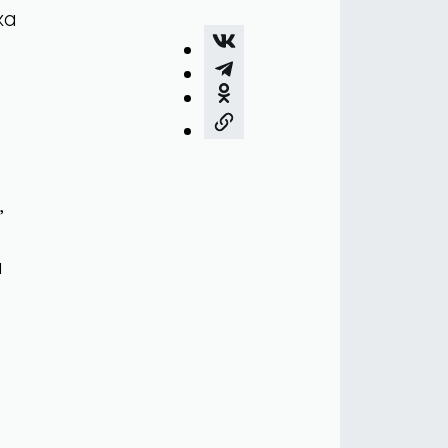
ка
,
а