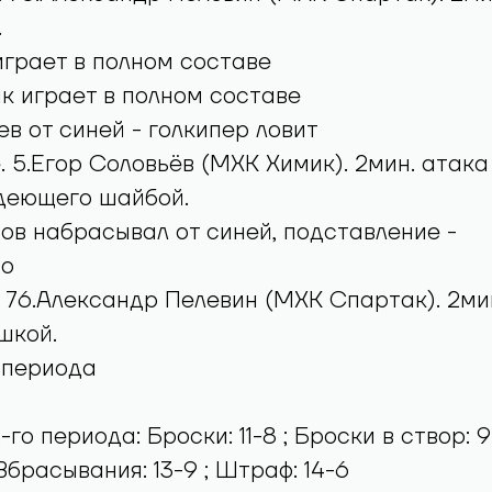
.
грает в полном составе
 играет в полном составе
в от синей - голкипер ловит
. 5.Егор Соловьёв (МХК Химик). 2мин. атака
адеющего шайбой.
в набрасывал от синей, подставление -
но
. 76.Александр Пелевин (МХК Спартак). 2ми
шкой.
 периода
го периода: Броски: 11-8 ; Броски в створ: 9
; Вбрасывания: 13-9 ; Штраф: 14-6