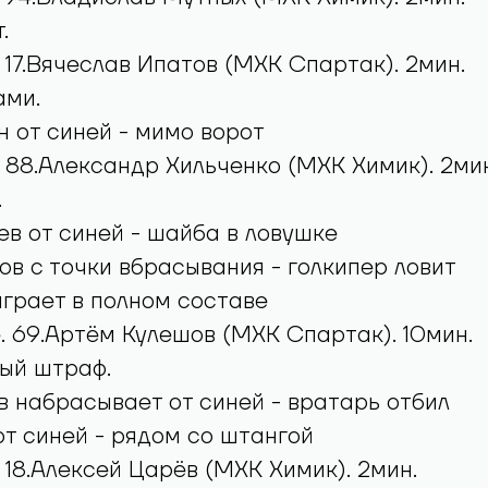
.
. 17.Вячеслав Ипатов (МХК Спартак). 2мин.
ами.
 от синей - мимо ворот
. 88.Александр Хильченко (МХК Химик). 2мин
.
в от синей - шайба в ловушке
в с точки вбрасывания - голкипер ловит
грает в полном составе
. 69.Артём Кулешов (МХК Спартак). 10мин.
ый штраф.
 набрасывает от синей - вратарь отбил
от синей - рядом со штангой
. 18.Алексей Царёв (МХК Химик). 2мин.