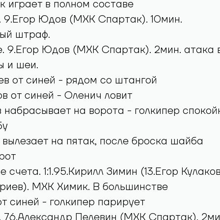
 играет в полном составе
. 9.Егор Юдов (МХК Спартак). 10мин.
ый штраф.
. 9.Егор Юдов (МХК Спартак). 2мин. атака 
ы и шеи.
в от синей - рядом со штангой
в от синей - Оленич ловит
 набрасывает на ворота - голкипер спокой
бу
вылезает на пятак, после броска шайба
рот
 счета. 1:1.95.Кирилл Зимин (13.Егор Кулаков
риев). МХК Химик. В большинстве
т синей - голкипер парирует
. 76.Александр Пелевин (МХК Спартак). 2ми