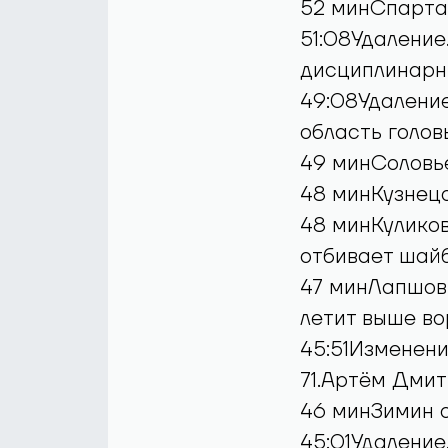
52 минСпартак
51:08Удаление
дисциплинарн
49:08Удаление
область голов
49 минСоловье
48 минКузнецо
48 минКуликов
отбивает шай
47 минЛапшов 
летит выше во
45:51Изменение
71.Артём Дмит
46 минЗимин о
45:01Удаление