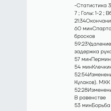
-Статистика 3-
7 ; Голы: 1-2 ;
21:34Окончани
60 минСпартак
бросков
59:23Удаление
задержка рук
57 минПермино
54 минКлечкин
52:54Изменени
Кулаков). МХК
52:28Изменени
В равенстве
53 минБорьба