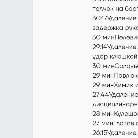
толчок на борт
30:17Удаление
задержка рук
30 минПелевин
29:14Удаление
удар клюшкой
30 минСоловье
29 минПавлюко
29 минХимик и
27:44Удаление
дисциплинарн
28 минКулешов
27 минГлотов 
26:15Удаление