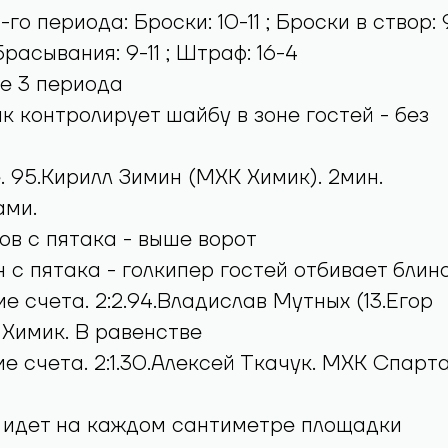
го периода: Броски: 10-11 ; Броски в створ: 
 Вбрасывания: 9-11 ; Штраф: 16-4
е 3 периода
 контролирует шайбу в зоне гостей - без
. 95.Кирилл Зимин (МХК Химик). 2мин.
ами.
в с пятака - выше ворот
 с пятака - голкипер гостей отбивает блин
е счета. 2:2.94.Владислав Мутных (13.Егор
 Химик. В равенстве
е счета. 2:1.30.Алексей Ткачук. МХК Спарта
 идет на каждом сантиметре площадки