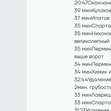
20:47Окончан
39 минКулаков
37 минИпатов 
35 минСпартак
35 минНиконов
великолепный
35 минПермин
выше ворот
34 минПермино
34 минХимик и
32:44Удаление
2мин. грубость
33 минЛаврецк
33 минСпартак
31:23Удаление