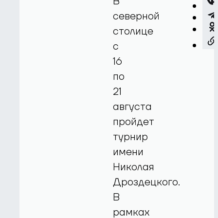
В
северной
столице
с
16
по
21
августа
пройдет
турнир
имени
Николая
Дроздецкого.
В
рамках