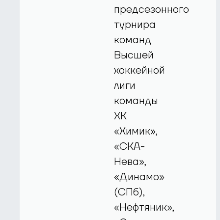
предсезонного
турнира
команд
Высшей
хоккейной
лиги
команды
ХК
«Химик»,
«СКА-
Нева»,
«Динамо»
(СПб),
«Нефтяник»,