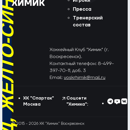
РЁД, ЖЁЛТО-СИНИЕ!
Игроки
ХИМИК
Пресса
Тренерский
состав
Хоккейный Клуб "Химик" (г.
Воскресенск).
Контактный телефон: 8-499-
397-70-11, доб. 3
Email:
voskrhimik@mail.ru
ХК "Спартак"
Соцсети
Москва
"Химика":
© 2015 - 2026 ХК "Химик" Воскресенск