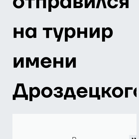
отправился
на турнир
имени
Дроздецког