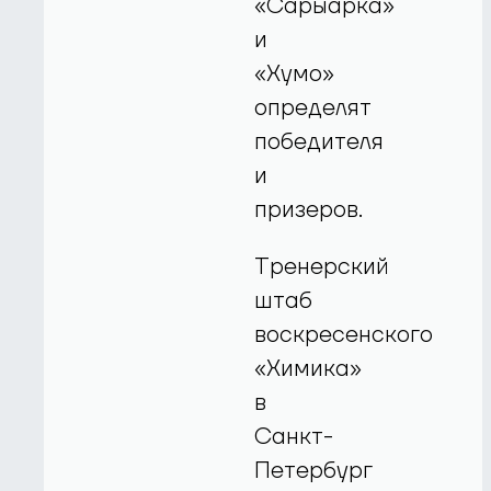
«Сарыарка»
и
«Хумо»
определят
победителя
и
призеров.
Тренерский
штаб
воскресенского
«Химика»
в
Санкт-
Петербург