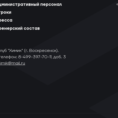
дминистративный персонал
гроки
ресса
ренерский состав
уб "Химик" (г. Воскресенск).
телефон: 8-499-397-70-11, доб. 3
himik@mail.ru