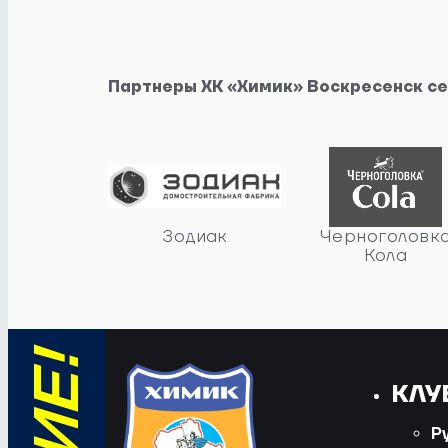
Партнеры ХК «Химик» Воскресенск с
Зодиак
Черноголовк
Кола
КЛУ
Р