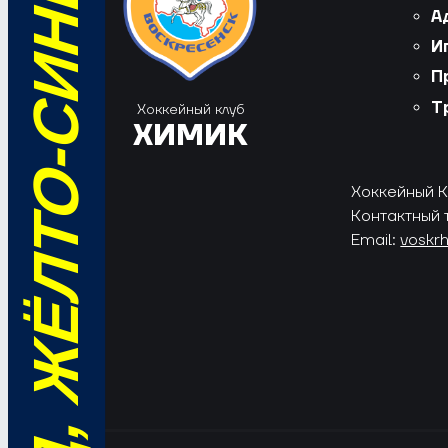
ВПЕРЁД, ЖЁЛТО-СИНИЕ!
А
И
П
Т
Хоккейный клуб
ХИМИК
Хоккейный Кл
Контактный 
Email:
voskr