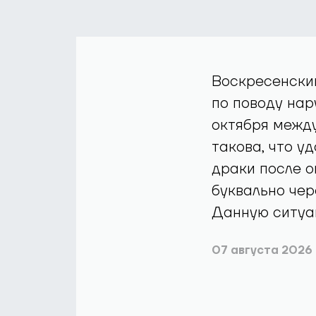
Воскресенский
по поводу нар
октября между
такова, что у
драки после о
буквально чер
Данную ситуа
07 августа 2026