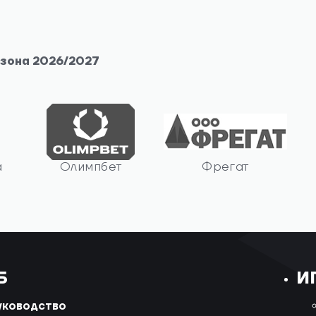
езона 2026/2027
а
Олимпбет
Фрегат
Б
И
уководство