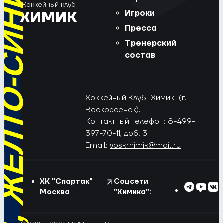
РЁД, ЖЁЛТО-СИНИЕ!
Хоккейный клуб
Игроки
ХИМИК
Пресса
Тренерский
состав
Хоккейный Клуб "Химик" (г.
Воскресенск).
Контактный телефон: 8-499-
397-70-11, доб. 3
Email:
voskrhimik@mail.ru
ХК "Спартак"
Соцсети
Москва
"Химика":