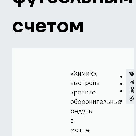
счетом
«Химик»,
выстроив
крепкие
оборонительные
редуты
в
матче