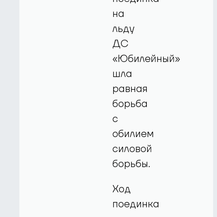
на
льду
ДС
«Юбилейный»
шла
равная
борьба
с
обилием
силовой
борьбы.
Ход
поединка