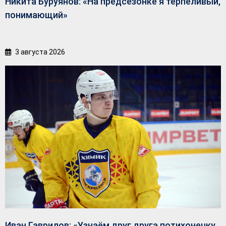
Никита Буруянов: «На предсезонке я терпеливый,
понимающий»
3 августа 2026
Иван Гаврилов: «Узнаём друг друга потихонечку,