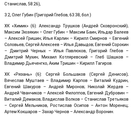
Станислав, 58:26),
3:2, Олег Губин (Григорий Глебов, 63:38, бол.)
ХК «Химик» (6): Александр Трушков (Андрей Сковронский);
Максим Зюзякин – Олег Губин – Максим Баин, Ильдар Валеев
– Алексей Гришин; Илья Карлин – Кирилл Смирнов – Евгений
Соловьев, Сергей Алексеев – Илья Давыдов; Евгений Сорокин
– Дмитрий Черных – Илья Павлюков, Григорий Глебов –
Дмитрий Мухин; Михаил Котляревский – Глеб Шашков –
Владимир Дьяченгко, Аким Тришин – Кирилл Тагиров.
ХК «Рязань» (6): Сергей Большаков (Сергей Денисов);
Вячеслав Муштаев – Владимир Карпов – Виталий Кудрин,
Евгений Шакуров – Андрей Миронов; Николай Жердев –
Андрей Чванчиков – Алексей Филоппов, Евгений Дубровин –
Виталий Демаков; Владислав Волков – Станислав Третьяков
– Сергей Мельников, Ростислав Осипов – Антон Моренец;
Артем Кокшаров – Захар Чернов – Александр Воронин.