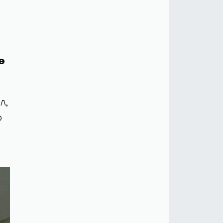
е
л,
о