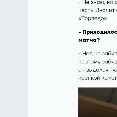
- Не знаю, но
честь. Значит
«Торпедо».
- Приходилос
матча?
- Нет, не заби
поэтому забив
он выдался тя
крепкой коман