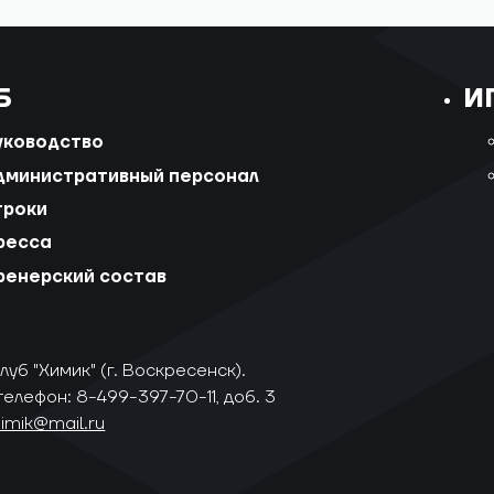
Б
И
уководство
дминистративный персонал
гроки
ресса
ренерский состав
уб "Химик" (г. Воскресенск).
телефон: 8-499-397-70-11, доб. 3
himik@mail.ru