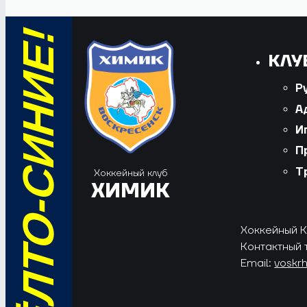
ВПЕРЁД, ЖЁЛТО-СИНИЕ!
КЛУ
Р
А
И
П
Т
Хоккейный клуб
ХИМИК
Хоккейный Кл
Контактный 
Email:
voskr