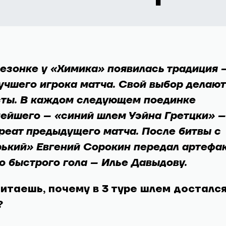
езонке у «Химика» появилась традиция 
учшего игрока матча. Свой выбор делают
сты. В каждом следующем поединке
ейшего – «синий шлем Уэйна Гретцки» –
реат предыдущего матча. После битвы с
ький» Евгений Сорокин передал артефа
о быстрого гола – Илье Давыдову.
считаешь, почему в 3 туре шлем досталс
?