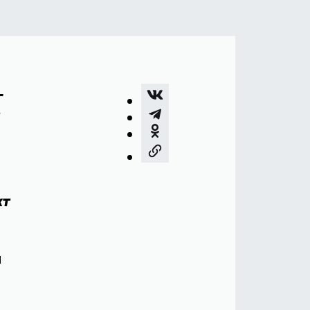
–
кт
я