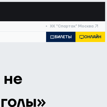
ХК "Спартак" Москва
БИЛЕТЫ
ОНЛАЙН
 не
 голы»