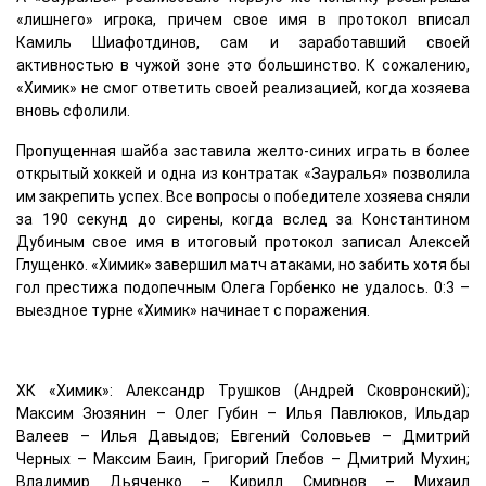
«лишнего» игрока, причем свое имя в протокол вписал
Камиль Шиафотдинов, сам и заработавший своей
активностью в чужой зоне это большинство. К сожалению,
«Химик» не смог ответить своей реализацией, когда хозяева
вновь сфолили.
Пропущенная шайба заставила желто-синих играть в более
открытый хоккей и одна из контратак «Зауралья» позволила
им закрепить успех. Все вопросы о победителе хозяева сняли
за 190 секунд до сирены, когда вслед за Константином
Дубиным свое имя в итоговый протокол записал Алексей
Глущенко. «Химик» завершил матч атаками, но забить хотя бы
гол престижа подопечным Олега Горбенко не удалось. 0:3 –
выездное турне «Химик» начинает с поражения.
ХК «Химик»: Александр Трушков (Андрей Сковронский);
Максим Зюзянин – Олег Губин – Илья Павлюков, Ильдар
Валеев – Илья Давыдов; Евгений Соловьев – Дмитрий
Черных – Максим Баин, Григорий Глебов – Дмитрий Мухин;
Владимир Дьяченко – Кирилл Смирнов – Михаил