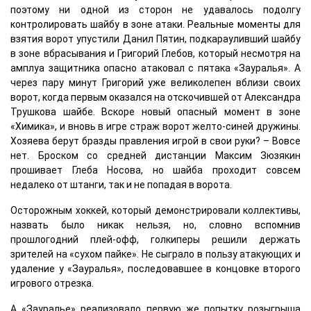
поэтому ни одной из сторон не удавалось подолгу
контролировать шайбу в зоне атаки. Реальные моменты для
взятия ворот упустили Данил Пятин, подкарауливший шайбу
в зоне вбрасывания и Григорий Глебов, который несмотря на
амплуа защитника опасно атаковал с пятака «Зауралья». А
через пару минут Григорий уже великолепен вблизи своих
ворот, когда первым оказался на отскочившей от Александра
Трушкова шайбе. Вскоре новый опасный момент в зоне
«Химика», и вновь в игре страж ворот желто-синей дружины.
Хозяева берут бразды правления игрой в свои руки? – Вовсе
нет. Броском со средней дистанции Максим Зюзякин
прошивает Глеба Носова, но шайба проходит совсем
недалеко от штанги, так и не попадая в ворота.
Осторожным хоккей, который демонстрировали коллективы,
назвать было никак нельзя, но, словно вспомнив
прошлогодний плей-офф, голкиперы решили держать
зрителей на «сухом пайке». Не сыграло в пользу атакующих и
удаление у «Зауралья», последовавшее в концовке второго
игрового отрезка.
А «Зауралье» реализовало первую же попытку розыгрыша