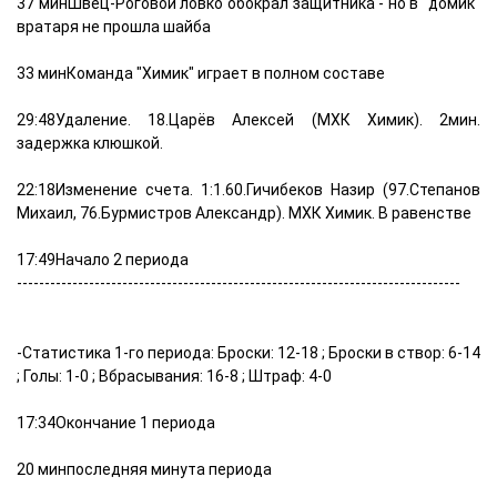
37 минШвец-Роговой ловко обокрал защитника - но в "домик"
вратаря не прошла шайба
33 минКоманда "Химик" играет в полном составе
29:48Удаление. 18.Царёв Алексей (МХК Химик). 2мин.
задержка клюшкой.
22:18Изменение счета. 1:1.60.Гичибеков Назир (97.Степанов
Михаил, 76.Бурмистров Александр). МХК Химик. В равенстве
17:49Начало 2 периода
--------------------------------------------------------------------------------
-Статистика 1-го периода: Броски: 12-18 ; Броски в створ: 6-14
; Голы: 1-0 ; Вбрасывания: 16-8 ; Штраф: 4-0
17:34Окончание 1 периода
20 минпоследняя минута периода