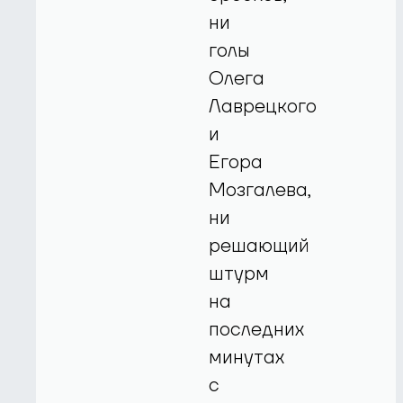
ни
голы
Олега
Лаврецкого
и
Егора
Мозгалева,
ни
решающий
штурм
на
последних
минутах
с