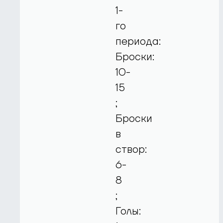
1-
го
периода:
Броски:
10-
15
;
Броски
в
створ:
6-
8
;
Голы: