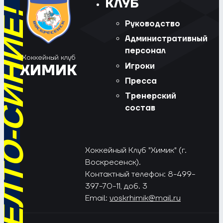
КЛУБ
РЁД, ЖЁЛТО-СИНИЕ!
Руководство
Административный
персонал
Хоккейный клуб
Игроки
ХИМИК
Пресса
Тренерский
состав
Хоккейный Клуб "Химик" (г.
Воскресенск).
Контактный телефон: 8-499-
397-70-11, доб. 3
Email:
voskrhimik@mail.ru