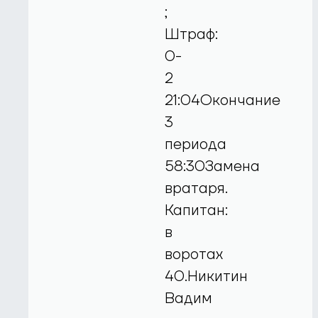
;
Штраф:
0-
2
21:04Окончание
3
периода
58:30Замена
вратаря.
Капитан:
в
воротах
40.Никитин
Вадим