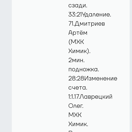
сзади.
33:21Удаление.
71.Дмитриев
Артём
(МХК
Химик).
2мин.
подножка.
28:28Изменение
счета.
1:1.17.Лаврецкий
Олег.
МХК
Химик.