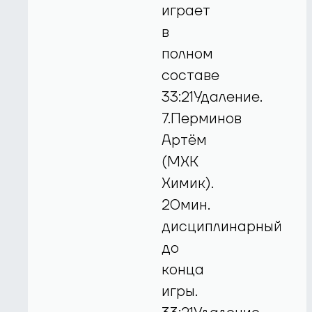
играет
в
полном
составе
33:21Удаление.
7.Перминов
Артём
(МХК
Химик).
20мин.
дисциплинарный
до
конца
игры.