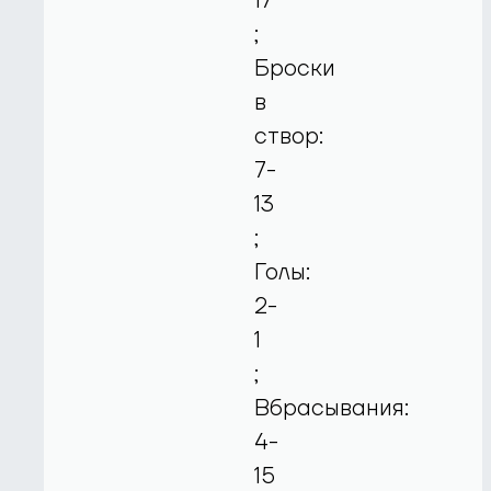
17
;
Броски
в
створ:
7-
13
;
Голы:
2-
1
;
Вбрасывания:
4-
15