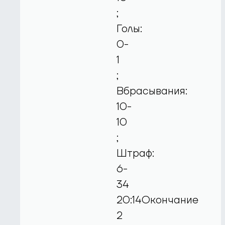
;
Голы:
0-
1
;
Вбрасывания:
10-
10
;
Штраф:
6-
34
20:14Окончание
2