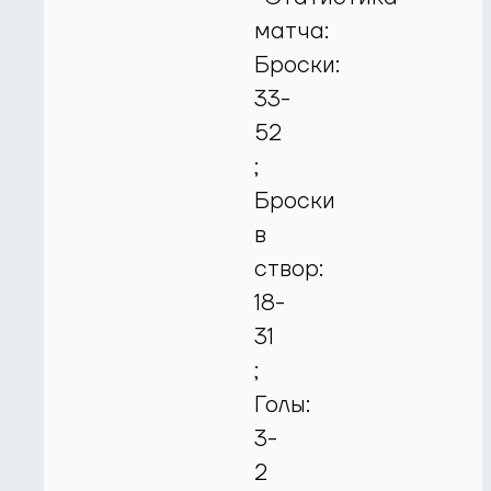
матча:
Броски:
33-
52
;
Броски
в
створ:
18-
31
;
Голы:
3-
2