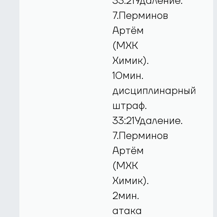
33:21Удаление.
7.Перминов
Артём
(МХК
Химик).
10мин.
дисциплинарный
штраф.
33:21Удаление.
7.Перминов
Артём
(МХК
Химик).
2мин.
атака