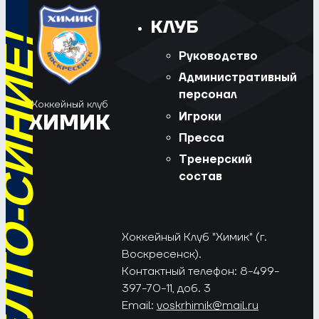
КЛУБ
РЁД, ЖЁЛТО-СИНИЕ!
Руководство
Административный
персонал
Хоккейный клуб
Игроки
ХИМИК
Пресса
Тренерский
состав
Хоккейный Клуб "Химик" (г.
Воскресенск).
Контактный телефон: 8-499-
397-70-11, доб. 3
Email:
voskrhimik@mail.ru