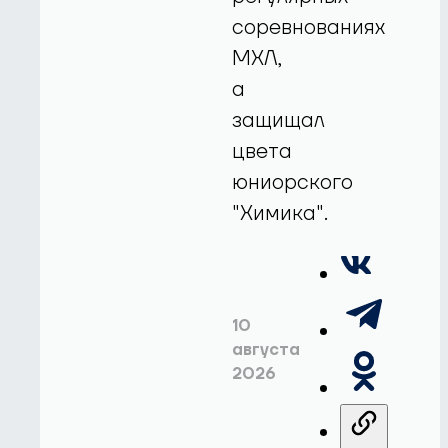
соревнованиях
МХЛ,
а
защищал
цвета
юниорского
"Химика".
10
августа
2026