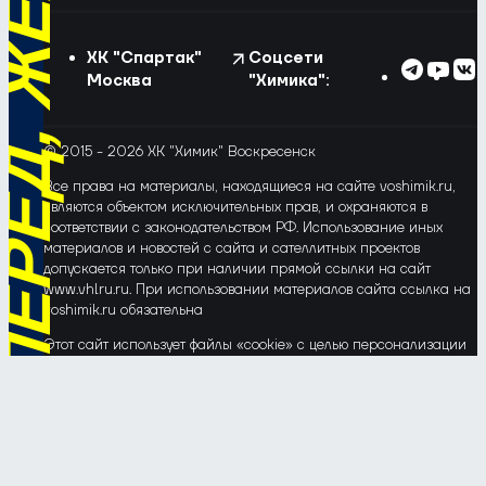
ХК "Спартак"
Соцсети
Москва
"Химика":
© 2015 - 2026 ХК "Химик" Воскресенск
Все права на материалы, находящиеся на сайте voshimik.ru,
являются объектом исключительных прав, и охраняются в
соответствии с законодательством РФ. Использование иных
материалов и новостей с сайта и сателлитных проектов
допускается только при наличии прямой ссылки на сайт
www.vhlru.ru. При использовании материалов сайта ссылка на
voshimik.ru обязательна
Этот сайт использует файлы «cookie» с целью персонализации
сервисов и повышения удобства пользования веб-сайтом. Если
Вы не хотите, чтобы Ваши пользовательские данные
обрабатывались, пожалуйста, ограничьте их использование в
своём браузере.
Соглашение об обработке и защите персональных данных