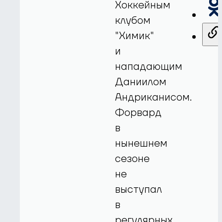
Хоккейным
клубом
"Химик"
и
нападающим
Даниилом
Андриканисом.
Форвард
в
нынешнем
сезоне
не
выступал
в
регулярных