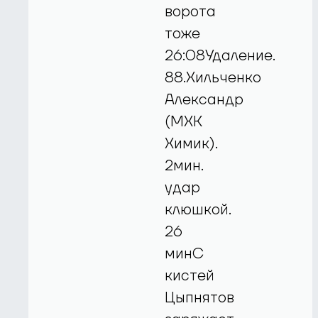
ворота
тоже
26:08Удаление.
88.Хильченко
Александр
(МХК
Химик).
2мин.
удар
клюшкой.
26
минС
кистей
Цыпнятов