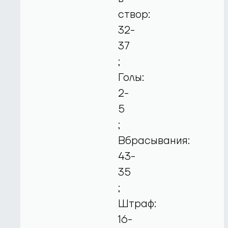
створ:
32-
37
;
Голы:
2-
5
;
Вбрасывания:
43-
35
;
Штраф:
16-