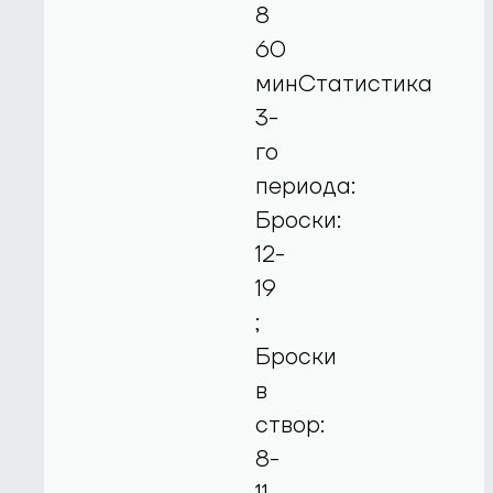
8
60
минСтатистика
3-
го
периода:
Броски:
12-
19
;
Броски
в
створ:
8-