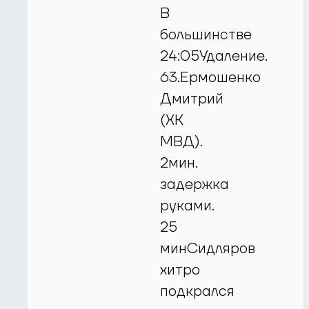
В
большинстве
24:05Удаление.
63.Ермошенко
Дмитрий
(ХК
МВД).
2мин.
задержка
руками.
25
минСидляров
хитро
подкрался