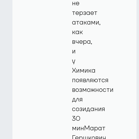
не
терзает
атаками,
как
вчера,
и
у
Химика
появляются
возможности
для
созидания
30
минМарат
Гершкович