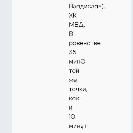
Владислав).
ХК
МВД.
В
равенстве
35
минС
той
же
точки,
как
и
10
минут