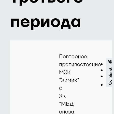
периода
Повторное
противостояние
МХК
"Химик"
с
ХК
"МВД"
снова