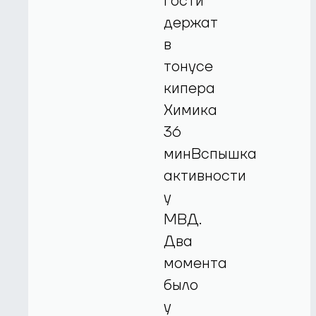
Гости
держат
в
тонусе
кипера
Химика
36
минВспышка
активности
у
МВД.
Два
момента
было
у