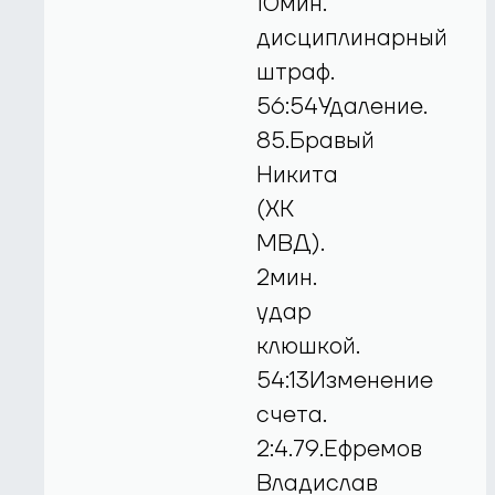
10мин.
дисциплинарный
штраф.
56:54Удаление.
85.Бравый
Никита
(ХК
МВД).
2мин.
удар
клюшкой.
54:13Изменение
счета.
2:4.79.Ефремов
Владислав