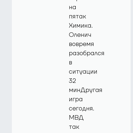
на
пятак
Химика.
Оленич
вовремя
разобрался
в
ситуации
32
минДругая
игра
сегодня.
МВД
так