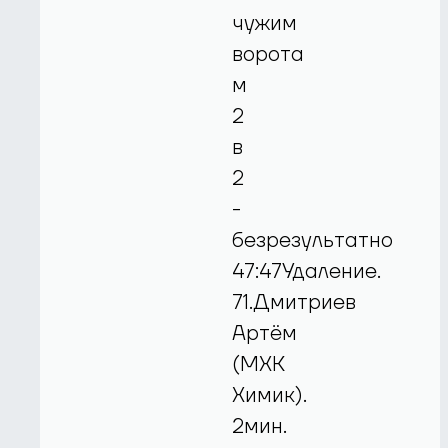
чужим
ворота
м
2
в
2
-
безрезультатно
47:47Удаление.
71.Дмитриев
Артём
(МХК
Химик).
2мин.