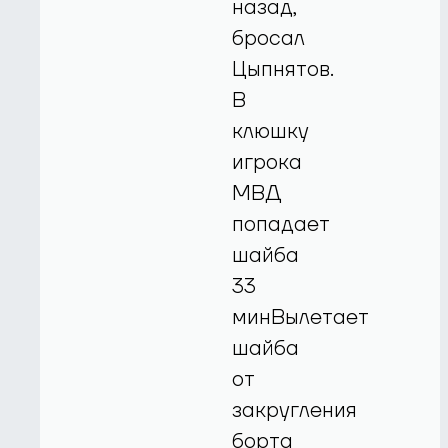
назад,
бросал
Цыпнятов.
В
клюшку
игрока
МВД
попадает
шайба
33
минВылетает
шайба
от
закругления
борта