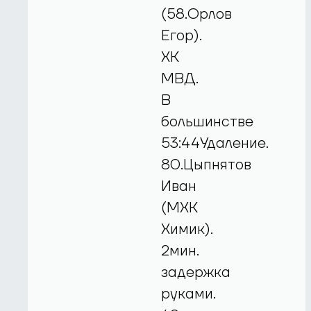
(58.Орлов
Егор).
ХК
МВД.
В
большинстве
53:44Удаление.
80.Цыпнятов
Иван
(МХК
Химик).
2мин.
задержка
руками.