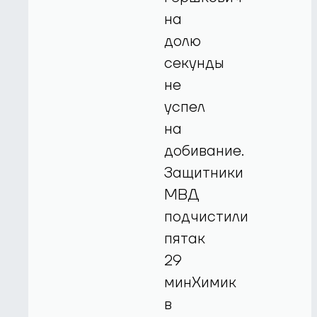
на
долю
секунды
не
успел
на
добивание.
Защитники
МВД
подчистили
пятак
29
минХимик
в