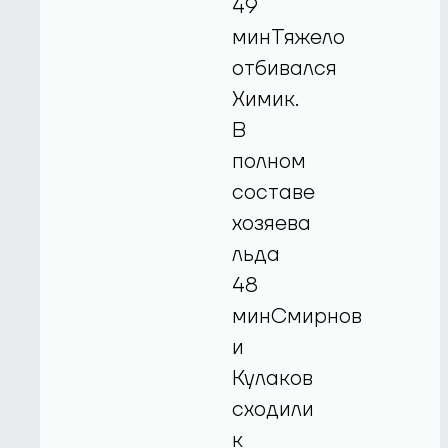
49
минТяжело
отбивался
Химик.
В
полном
составе
хозяева
льда
48
минСмирнов
и
Кулаков
сходили
к