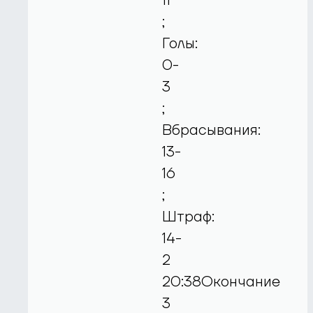
11
;
Голы:
0-
3
;
Вбрасывания:
13-
16
;
Штраф:
14-
2
20:38Окончание
3