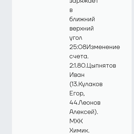
заряжает
в
ближний
верхний
угол
25:08Изменение
счета.
2:1.80.Цыпнятов
Иван
(13.Кулаков
Егор,
44.Леонов
Алексей).
МХК
Химик.