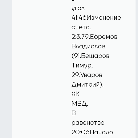
угол
41:46Изменение
счета.
2:3.79.Ефремов
Владислав
(91.Бешаров
Тимур,
29.Уваров
Дмитрий).
ХК
МВД.
В
равенстве
20:06Начало