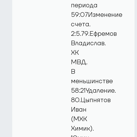
периода
59:07Изменение
счета.
2:5.79.Ефремов
Владислав.
ХК
МВД.
В
меньшинстве
58:21Удаление.
80.Цыпнятов
Иван
(МХК
Химик).