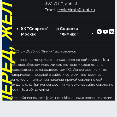
РЁД, ЖЁЛТО-СИНИЕ!
397-70-11, доб. 3
Email:
voskrhimik@mail.ru
ХК "Спартак"
Соцсети
Москва
"Химика":
© 2015 - 2026 ХК "Химик" Воскресенск
Все права на материалы, находящиеся на сайте voshimik.ru,
являются объектом исключительных прав, и охраняются в
соответствии с законодательством РФ. Использование иных
материалов и новостей с сайта и сателлитных проектов
допускается только при наличии прямой ссылки на сайт
www.vhlru.ru. При использовании материалов сайта ссылка на
voshimik.ru обязательна
Этот сайт использует файлы «cookie» с целью персонализации
сервисов и повышения удобства пользования веб-сайтом. Если
Вы не хотите, чтобы Ваши пользовательские данные
обрабатывались, пожалуйста, ограничьте их использование в