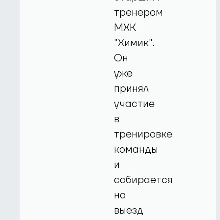
тренером
МХК
"Химик".
Он
уже
принял
участие
в
тренировке
команды
и
собирается
на
выезд