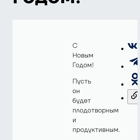
C
Новым
Годом!
Пусть
он
будет
плодотворным
и
продуктивным.