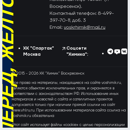
РЁД, ЖЁЛТО-СИНИЕ!
Воскресенск).
Контактный телефон: 8-499-
397-70-11, доб. 3
Email:
voskrhimik@mail.ru
ХК "Спартак"
Соцсети
Москва
"Химика":
© 2015 - 2026 ХК "Химик" Воскресенск
Все права на материалы, находящиеся на сайте voshimik.ru,
являются объектом исключительных прав, и охраняются в
соответствии с законодательством РФ. Использование иных
материалов и новостей с сайта и сателлитных проектов
допускается только при наличии прямой ссылки на сайт
www.vhlru.ru. При использовании материалов сайта ссылка на
voshimik.ru обязательна
Этот сайт использует файлы «cookie» с целью персонализации