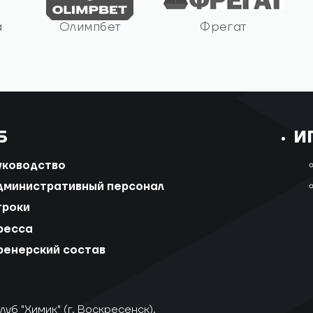
а
Олимпбет
Фрегат
Б
И
уководство
дминистративный персонал
гроки
ресса
ренерский состав
уб "Химик" (г. Воскресенск).