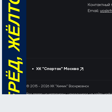
ВПЕРЁД, ЖЁЛТО-СИНИЕ!
Контактный 
Email:
voskr
ХК "Спартак" Москва
© 2015 - 2026 ХК "Химик" Воскресенск
Все права на материалы, находящиеся на сайте voshim
и новостей с сайта и сателлитных проектов допускает
Этот сайт использует файлы «cookie» с целью персона