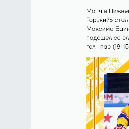
Матч в Нижне
Горький» ста
Максима Баин
подошел со сл
гол+ пас (18+1