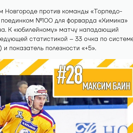
м Новгороде против команды «Торпедо-
л поединком №100 для форварда «Химика»
а. К «юбилейному» матчу нападающий
едующей статистикой – 33 очка по систем
5) и показатель полезности «+5».