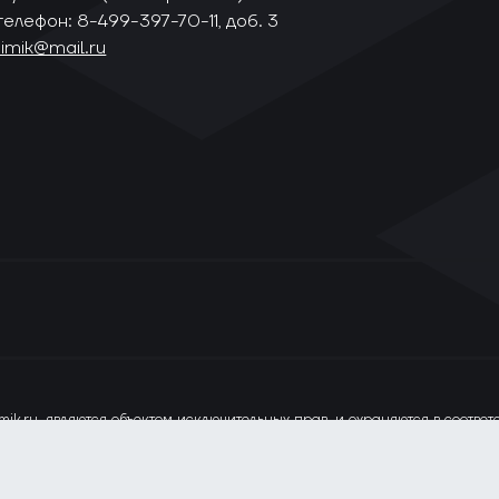
телефон: 8-499-397-70-11, доб. 3
himik@mail.ru
ik.ru, являются объектом исключительных прав, и охраняются в соотве
ся только при наличии прямой ссылки на сайт www.vhlru.ru. При испол
лизации сервисов и повышения удобства пользования веб-сайтом. Если