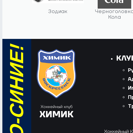
Зодиак
Черноголовк
Кола
КЛУ
Р
А
И
П
Т
Хоккейный клуб
ХИМИК
Хоккейный Кл