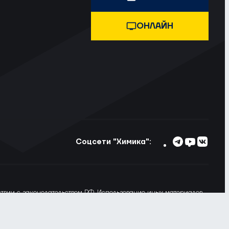
ОНЛАЙН
Соцсети "Химика":
тствии с законодательством РФ. Использование иных материалов
ьзовании материалов сайта ссылка на voshimik.ru обязательна
 Вы не хотите, чтобы Ваши пользовательские данные