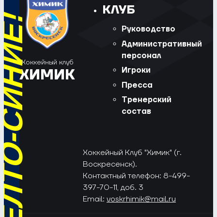
КЛУБ
РЁД, ЖЁЛТО-СИНИЕ!
Руководство
Административный
персонал
Хоккейный клуб
Игроки
ХИМИК
Пресса
Тренерский
состав
Хоккейный Клуб "Химик" (г.
Воскресенск).
Контактный телефон: 8-499-
397-70-11, доб. 3
Email:
voskrhimik@mail.ru