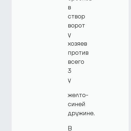
в
створ
ворот
у
хозяев
против
всего
3
у
желто-
синей
дружине.
В