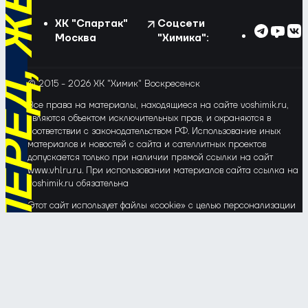
ХК "Спартак"
Соцсети
Москва
"Химика":
© 2015 - 2026 ХК "Химик" Воскресенск
Все права на материалы, находящиеся на сайте voshimik.ru,
являются объектом исключительных прав, и охраняются в
соответствии с законодательством РФ. Использование иных
материалов и новостей с сайта и сателлитных проектов
допускается только при наличии прямой ссылки на сайт
www.vhlru.ru. При использовании материалов сайта ссылка на
voshimik.ru обязательна
Этот сайт использует файлы «cookie» с целью персонализации
сервисов и повышения удобства пользования веб-сайтом. Если
Вы не хотите, чтобы Ваши пользовательские данные
обрабатывались, пожалуйста, ограничьте их использование в
своём браузере.
Соглашение об обработке и защите персональных данных