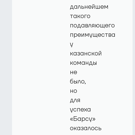
дальнейшем
такого
подавляющего
преимущества
у
казанской
команды
не
было,
но
для
успеха
«Барсу»
оказалось