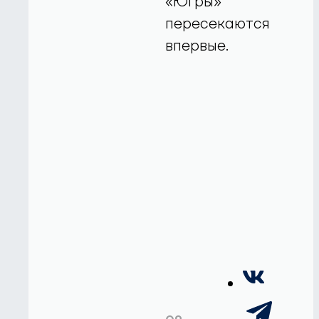
«Югры»
пересекаются
впервые.