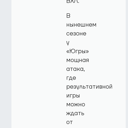
ВХЛ.
В
нынешнем
сезоне
у
«Югры»
мощная
атака,
где
результативной
игры
можно
ждать
от