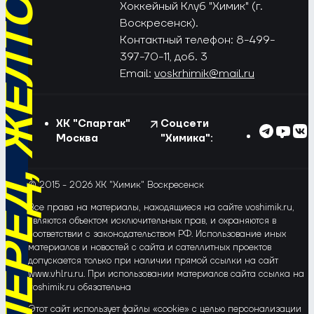
РЁД, ЖЁЛТО-СИНИЕ!
Хоккейный Клуб "Химик" (г.
Воскресенск).
Контактный телефон: 8-499-
397-70-11, доб. 3
Email:
voskrhimik@mail.ru
ХК "Спартак"
Соцсети
Москва
"Химика":
© 2015 - 2026 ХК "Химик" Воскресенск
Все права на материалы, находящиеся на сайте voshimik.ru,
являются объектом исключительных прав, и охраняются в
соответствии с законодательством РФ. Использование иных
материалов и новостей с сайта и сателлитных проектов
допускается только при наличии прямой ссылки на сайт
www.vhlru.ru. При использовании материалов сайта ссылка на
voshimik.ru обязательна
Этот сайт использует файлы «cookie» с целью персонализации