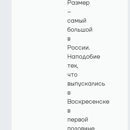
Размер
–
самый
большой
в
России.
Наподобие
тех,
что
выпускались
в
Воскресенске
в
первой
половине