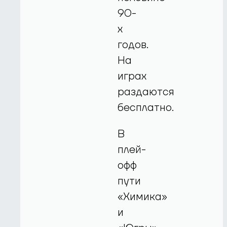
90-
х
годов.
На
играх
раздаются
бесплатно.
В
плей-
офф
пути
«Химика»
и