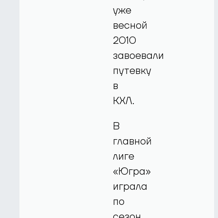
уже
весной
2010
завоевали
путевку
в
КХЛ.
В
главной
лиге
«Югра»
играла
по
сезон