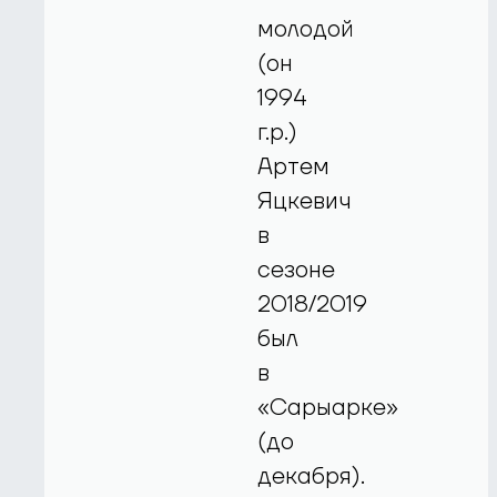
молодой
(он
1994
г.р.)
Артем
Яцкевич
в
сезоне
2018/2019
был
в
«Сарыарке»
(до
декабря).