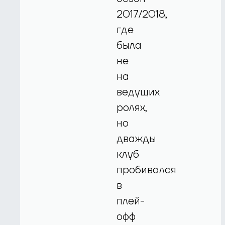
2017/2018,
где
была
не
на
ведущих
ролях,
но
дважды
клуб
пробивался
в
плей-
офф