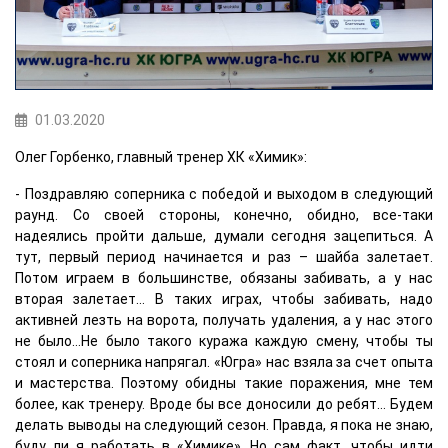
01.03.2020
Олег Горбенко, главный тренер ХК «Химик»:
- Поздравляю соперника с победой и выходом в следующий
раунд. Со своей стороны, конечно, обидно, все-таки
надеялись пройти дальше, думали сегодня зацепиться. А
тут, первый период начинается и раз – шайба залетает.
Потом играем в большинстве, обязаны забивать, а у нас
вторая залетает… В таких играх, чтобы забивать, надо
активней лезть на ворота, получать удаления, а у нас этого
не было…Не было такого куража каждую смену, чтобы ты
стоял и соперника напрягал. «Югра» нас взяла за счет опыта
и мастерства. Поэтому обидны такие поражения, мне тем
более, как тренеру. Вроде бы все доносили до ребят… Будем
делать выводы на следующий сезон. Правда, я пока не знаю,
буду ли я работать в «Химике». Но сам факт, чтобы идти