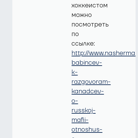
хоккеистом
можно
посмотреть
по
ссылке:
http://www.nasherma
babincev-
k-
razgovoram-
kanadcev-
o-
russkoj-
mafii-
otnoshus-