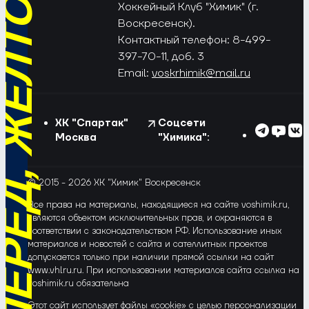
РЁД, ЖЁЛТО-СИНИЕ!
Хоккейный Клуб "Химик" (г.
Воскресенск).
Контактный телефон: 8-499-
397-70-11, доб. 3
Email:
voskrhimik@mail.ru
ХК "Спартак"
Соцсети
Москва
"Химика":
© 2015 - 2026 ХК "Химик" Воскресенск
Все права на материалы, находящиеся на сайте voshimik.ru,
являются объектом исключительных прав, и охраняются в
соответствии с законодательством РФ. Использование иных
материалов и новостей с сайта и сателлитных проектов
допускается только при наличии прямой ссылки на сайт
www.vhlru.ru. При использовании материалов сайта ссылка на
voshimik.ru обязательна
Этот сайт использует файлы «cookie» с целью персонализации