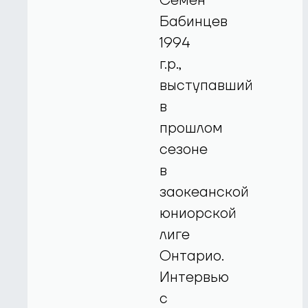
Семен
Бабинцев
1994
г.р.,
выступавший
в
прошлом
сезоне
в
заокеанской
юниорской
лиге
Онтарио.
Интервью
с