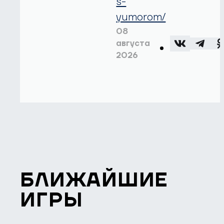
s-
yumorom/
08
августа
2026
БЛИЖАЙШИЕ
ИГРЫ