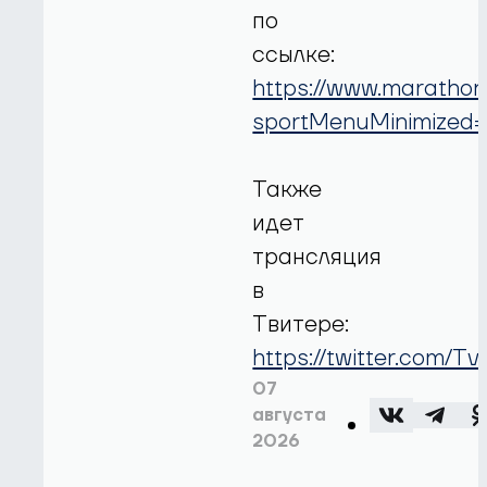
по
ссылке:
https://www.marathon
sportMenuMinimiz
Также
идет
трансляция
в
Твитере:
https://twitter.com/T
07
августа
2026