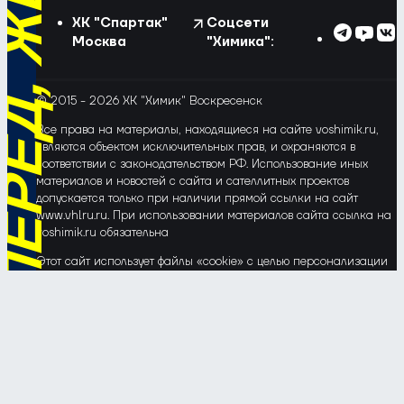
ХК "Спартак"
Соцсети
Москва
"Химика":
© 2015 - 2026 ХК "Химик" Воскресенск
Все права на материалы, находящиеся на сайте voshimik.ru,
являются объектом исключительных прав, и охраняются в
соответствии с законодательством РФ. Использование иных
материалов и новостей с сайта и сателлитных проектов
допускается только при наличии прямой ссылки на сайт
www.vhlru.ru. При использовании материалов сайта ссылка на
voshimik.ru обязательна
Этот сайт использует файлы «cookie» с целью персонализации
сервисов и повышения удобства пользования веб-сайтом. Если
Вы не хотите, чтобы Ваши пользовательские данные
обрабатывались, пожалуйста, ограничьте их использование в
своём браузере.
Соглашение об обработке и защите персональных данных