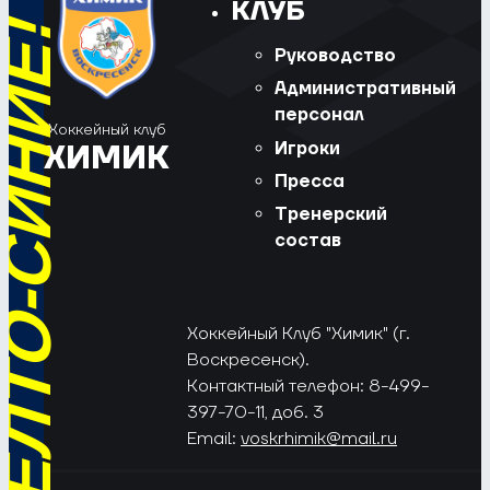
КЛУБ
РЁД, ЖЁЛТО-СИНИЕ!
Руководство
Административный
персонал
Хоккейный клуб
Игроки
ХИМИК
Пресса
Тренерский
состав
Хоккейный Клуб "Химик" (г.
Воскресенск).
Контактный телефон: 8-499-
397-70-11, доб. 3
Email:
voskrhimik@mail.ru